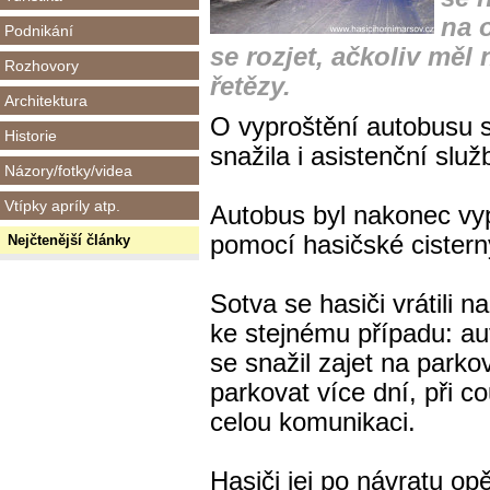
na 
Podnikání
se rozjet, ačkoliv měl
Rozhovory
řetězy.
Architektura
O vyproštění autobusu s
Historie
snažila i asistenční slu
Názory/fotky/videa
Vtípky apríly atp.
Autobus byl nakonec vy
pomocí hasičské cistern
Nejčtenější články
Sotva se hasiči vrátili n
ke stejnému případu:
aut
se snažil zajet na parko
parkovat více dní, při c
celou komunikaci.
Hasiči jej po návratu opě