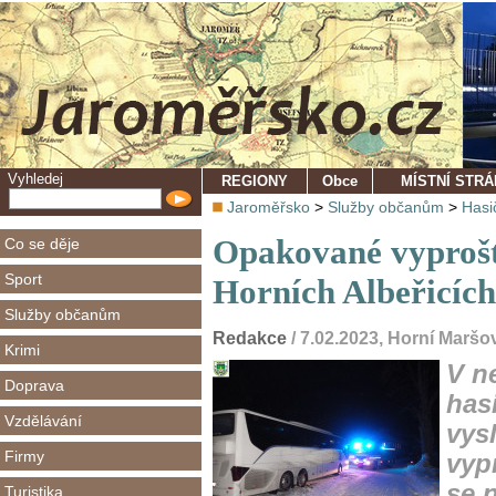
Vyhledej
REGIONY
Obce
MÍSTNÍ STR
Jaroměřsko
>
Služby občanům
>
Hasi
Opakované vyprošť
Co se děje
Sport
Horních Albeřicích
Služby občanům
Redakce
/ 7.02.2023, Horní Maršo
Krimi
V ne
Doprava
has
Vzdělávání
vys
Firmy
vyp
se 
Turistika