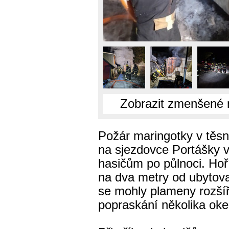
Zobrazit zmenšené 
Požár maringotky v těsn
na sjezdovce Portášky v
hasičům po půlnoci. Hoří
na dva metry od ubytova
se mohly plameny rozšíři
popraskání několika oke