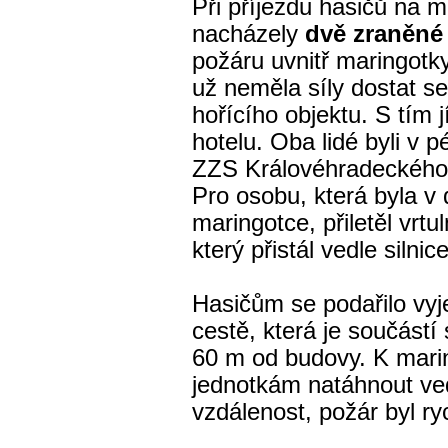
Při příjezdu hasičů na m
nacházely
dvě zraněné
požáru uvnitř maringotk
už neměla síly dostat s
hořícího objektu. S tím
hotelu. Oba lidé byli v p
ZZS Královéhradeckého 
Pro osobu, která byla v
maringotce, přiletěl vrtu
který přistál vedle silni
Hasičům se podařilo vyj
cestě, která je součástí
60 m od budovy. K mari
jednotkám natáhnout ved
vzdálenost, požár byl ry