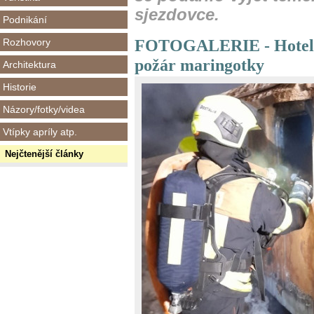
sjezdovce.
Podnikání
FOTOGALERIE - Hotel v
Rozhovory
požár maringotky
Architektura
Historie
Názory/fotky/videa
Vtípky apríly atp.
Nejčtenější články