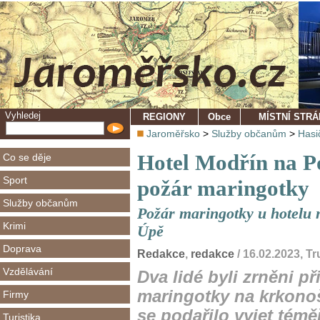
Vyhledej
REGIONY
Obce
MÍSTNÍ STR
Jaroměřsko
>
Služby občanům
>
Hasi
Hotel Modřín na P
Co se děje
Sport
požár maringotky
Služby občanům
Požár maringotky u hotelu 
Krimi
Úpě
Doprava
Redakce
,
redakce
/ 16.02.2023, T
Vzdělávání
Dva lidé byli zrněni p
maringotky na krkono
Firmy
se podařilo vyjet témě
Turistika