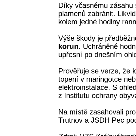
Díky včasnému zásahu s
plamenů zabránit. Likvida
kolem jedné hodiny rann
Výše škody je předběžn
korun
. Uchráněné hodno
upřesní po dnešním ohl
Prověřuje se verze, že k
topení v maringotce ne
elektroinstalace. S ohl
z Institutu ochrany oby
Na místě zasahovali prof
Trutnov a JSDH Pec po