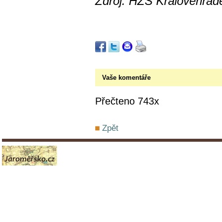
Zdroj: HZS Královéhrad
Vaše komentáře
Přečteno 743x
Zpět