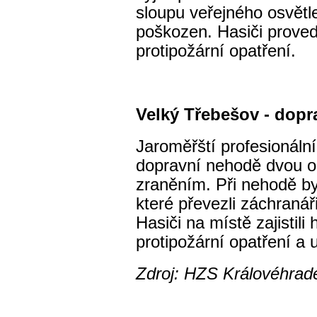
sloupu veřejného osvětl
poškozen. Hasiči proved
protipožární opatření.
Velký Třebešov - dopra
Jaroměřští profesionální 
dopravní nehodě dvou o
zraněním. Při nehodě by
které převezli záchraná
Hasiči na místě zajistili
protipožární opatření a u
Zdroj: HZS Královéhrad