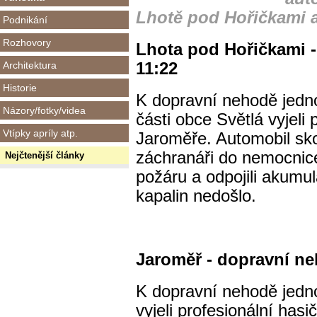
Lhotě pod Hořičkami 
Podnikání
Rozhovory
Lhota pod Hořičkami -
Architektura
11:22
Historie
K dopravní nehodě jedn
Názory/fotky/videa
části obce Světlá vyjeli 
Vtípky apríly atp.
Jaroměře. Automobil skon
záchranáři do nemocnice. 
Nejčtenější články
požáru a odpojili akumul
kapalin nedošlo.
Jaroměř - dopravní neh
K dopravní nehodě jedn
vyjeli profesionální hasi