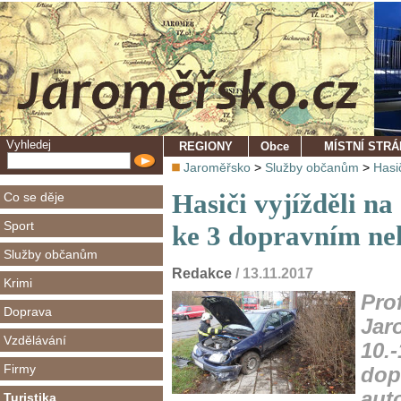
Vyhledej
REGIONY
Obce
MÍSTNÍ STR
Jaroměřsko
>
Služby občanům
>
Hasi
Hasiči vyjížděli n
Co se děje
Sport
ke 3 dopravním n
Služby občanům
Redakce
/ 13.11.2017
Krimi
Prof
Doprava
Jar
Vzdělávání
10.-
Firmy
dop
aut
Turistika