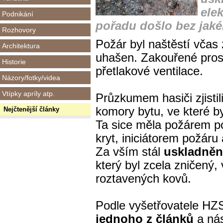
ele
Podnikání
pořadu došlo bez jaké
Rozhovory
Požár byl naštěstí včas 
Architektura
uhašen. Z
akouřené pros
Historie
přetlakové ventilace.
Názory/fotky/videa
Vtípky apríly atp.
Průzkumem hasiči zjistil
komory bytu, ve
které b
Nejčtenější články
Ta sice měla požárem p
kryt, iniciátorem požáru
Za vším stál
uskladněn
který byl zcela zničený, 
roztavených kovů.
Podle vyšetřovatele HZ
jednoho z článků
a ná