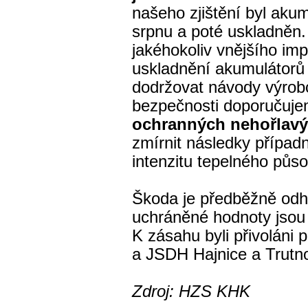
našeho zjištění byl aku
srpnu a poté uskladněn.
jakéhokoliv vnějšího imp
uskladnění akumulátorů
dodržovat návody výrobc
bezpečnosti doporučuje
ochranných nehořlavý
zmírnit následky případ
intenzitu tepelného půs
Škoda je předběžně odha
uchráněné hodnoty jsou 
K zásahu byli přivoláni p
a JSDH Hajnice a Trutn
Zdroj: HZS KHK