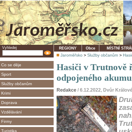
Vyhledej
REGIONY
Obce
MÍSTNÍ STR
Jaroměřsko
>
Služby občanům
>
Hasi
Hasiči v Trutnově ř
Co se děje
Sport
odpojeného akumul
Služby občanům
Redakce
/ 6.12.2022, Dvůr Králo
Krimi
Dru
Doprava
zas
Vzdělávání
nah
Firmy
Trut
usk
Turistika