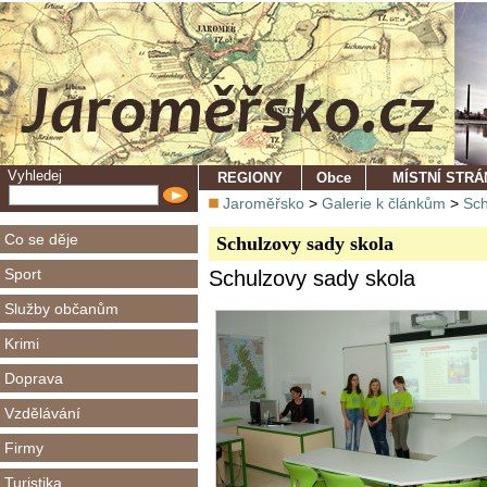
Vyhledej
REGIONY
Obce
MÍSTNÍ STR
Jaroměřsko
>
Galerie k článkům
>
Sch
Co se děje
Schulzovy sady skola
Sport
Schulzovy sady skola
Služby občanům
Krimi
Doprava
Vzdělávání
Firmy
Turistika