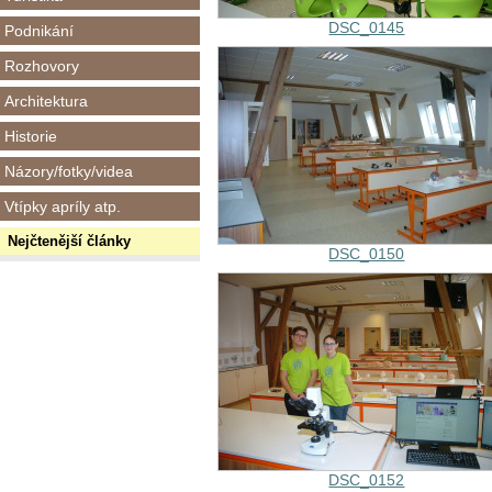
DSC_0145
Podnikání
Rozhovory
Architektura
Historie
Názory/fotky/videa
Vtípky apríly atp.
Nejčtenější články
DSC_0150
DSC_0152