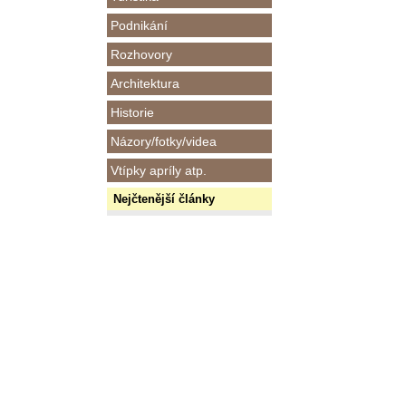
Podnikání
Rozhovory
Architektura
Historie
Názory/fotky/videa
Vtípky apríly atp.
Nejčtenější články