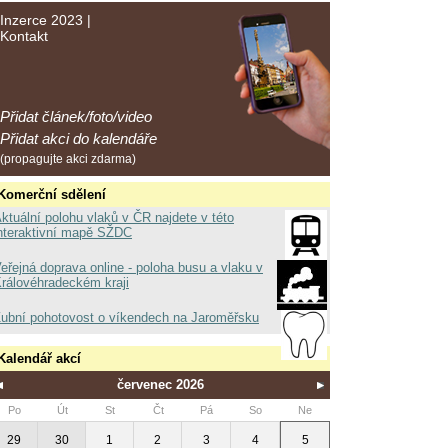
Inzerce 2023
|
Kontakt
Přidat článek/foto/video
Přidat akci do kalendáře
(propagujte akci zdarma)
Komerční sdělení
ktuální polohu vlaků v ČR najdete v této
nteraktivní mapě SŽDC
eřejná doprava online - poloha busu a vlaku v
rálovéhradeckém kraji
ubní pohotovost o víkendech na Jaroměřsku
Kalendář akcí
červenec 2026
Po
Út
St
Čt
Pá
So
Ne
29
30
1
2
3
4
5