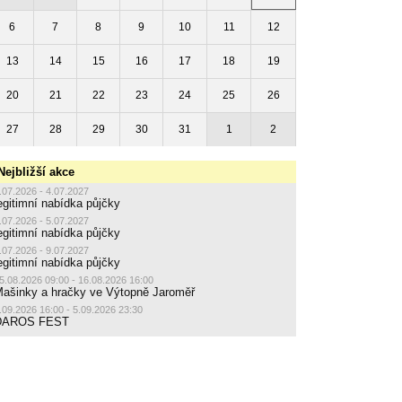
6
7
8
9
10
11
12
13
14
15
16
17
18
19
20
21
22
23
24
25
26
27
28
29
30
31
1
2
Nejbližší akce
.07.2026 - 4.07.2027
egitimní nabídka půjčky
.07.2026 - 5.07.2027
egitimní nabídka půjčky
.07.2026 - 9.07.2027
egitimní nabídka půjčky
5.08.2026 09:00 - 16.08.2026 16:00
ašinky a hračky ve Výtopně Jaroměř
.09.2026 16:00 - 5.09.2026 23:30
DAROS FEST