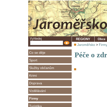
Vyhledej
REGIONY
Obce
Jaroměřsko
>
Firm
Co se děje
Péče o zd
Sport
Služby občanům
Krimi
Doprava
Vzdělávání
Firmy
Turistika