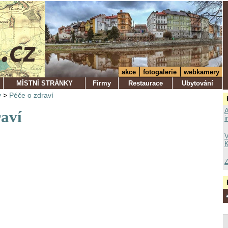
akce
fotogalerie
webkamery
MÍSTNÍ STRÁNKY
Firmy
Restaurace
Ubytování
y
>
Péče o zdraví
A
raví
i
V
K
Z