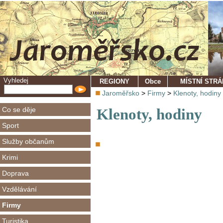
Vyhledej
REGIONY
Obce
MÍSTNÍ STR
Jaroměřsko
>
Firmy
>
Klenoty, hodiny
Co se děje
Klenoty, hodiny
Sport
Služby občanům
Krimi
Doprava
Vzdělávání
Firmy
Turistika