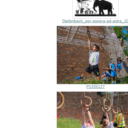
Diefenbach_per-aspera-ad-astra_1
P1335127