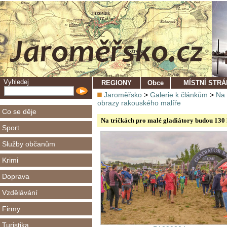
Vyhledej
REGIONY
Obce
MÍSTNÍ STR
Jaroměřsko
>
Galerie k článkům
>
Na 
obrazy rakouského malíře
Co se děje
Na tričkách pro malé gladiátory budou 130 
Sport
Služby občanům
Krimi
Doprava
Vzdělávání
Firmy
Turistika