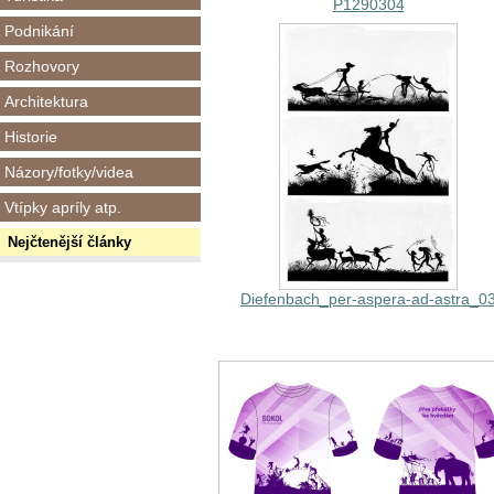
P1290304
Podnikání
Rozhovory
Architektura
Historie
Názory/fotky/videa
Vtípky apríly atp.
Nejčtenější články
Diefenbach_per-aspera-ad-astra_0