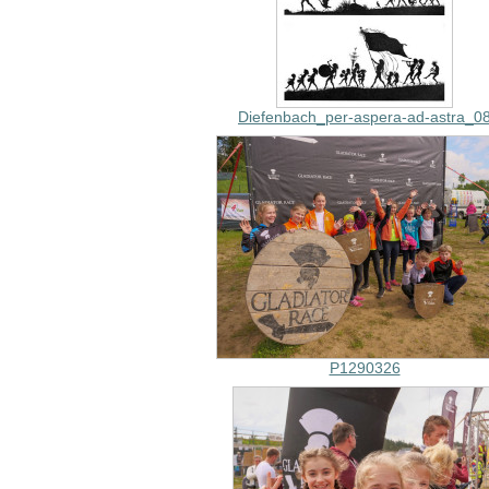
Diefenbach_per-aspera-ad-astra_0
P1290326