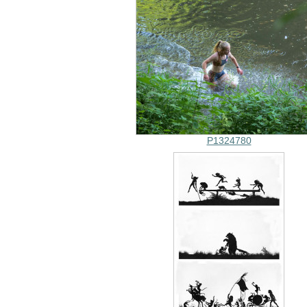
P1324780