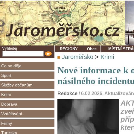
Vyhledej
REGIONY
Obce
MÍSTNÍ STR
Jaroměřsko
>
Krimi
Co se děje
Nové informace k 
Sport
násilného incident
Služby občanům
Redakce
/ 6.02.2026, Aktualizová
Krimi
AKT
Doprava
zveř
Vzdělávání
pří
Firmy
kte
Turistika