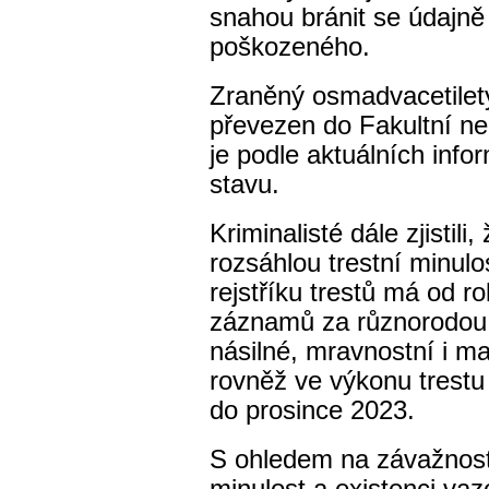
snahou bránit se údajně
poškozeného.
Zraněný osmadvacetiletý
převezen do
Fakultní n
je podle aktuálních info
stavu.
Kriminalisté dále zjistili
rozsáhlou trestní minulo
rejstříku trestů má od 
záznamů za různorodou t
násilné, mravnostní i maj
rovněž ve výkonu trestu
do prosince 2023.
S ohledem na závažnost 