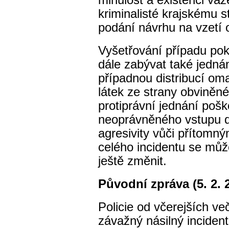
minulost a existenci va
kriminalisté krajskému 
podání návrhu na vzetí 
Vyšetřování případu pok
dále zabývat také jedná
případnou distribucí o
látek ze strany obviněn
protiprávní jednání poš
neoprávněného vstupu d
agresivity vůči přítomn
celého incidentu se může
ještě změnit.
Původní zpráva (5. 2. 
Policie od včerejších ve
závažný násilný inciden