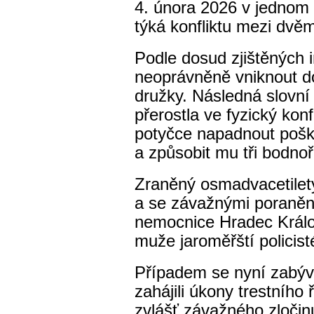
4. února 2026 v jednom 
týká konfliktu mezi dvěm
Podle dosud zjištěných 
neoprávněně vniknout do
družky. Následná slovní
přerostla ve fyzický konf
potyčce napadnout po
a způsobit mu tři bodnoř
Zraněný osmadvacetiletý
a se závažnými poraněn
nemocnice Hradec Král
muže jaroměřští policist
Případem se nyní zabývají
zahájili úkony trestního
zvlášť závažného zločin