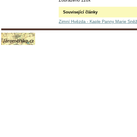
Zobrazeno 120x
Související články
Zimní Hvězda - Kaple Panny Marie Sněžn