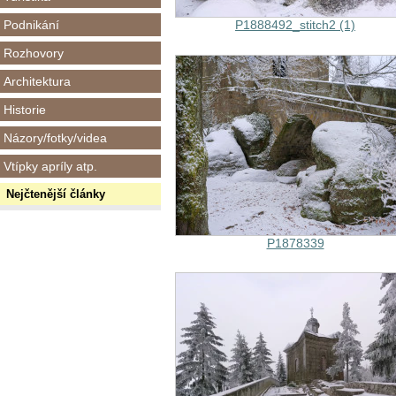
Podnikání
P1888492_stitch2 (1)
Rozhovory
Architektura
Historie
Názory/fotky/videa
Vtípky apríly atp.
Nejčtenější články
P1878339