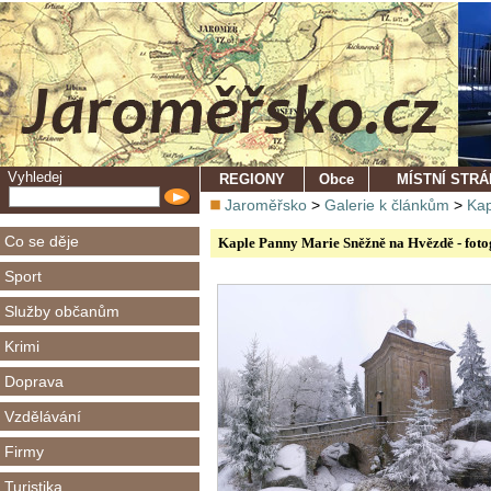
Vyhledej
REGIONY
Obce
MÍSTNÍ STR
Jaroměřsko
>
Galerie k článkům
>
Kap
Co se děje
Kaple Panny Marie Sněžně na Hvězdě - foto
Sport
Služby občanům
Krimi
Doprava
Vzdělávání
Firmy
Turistika