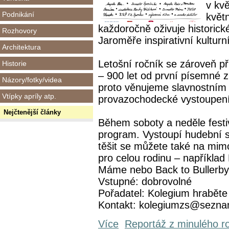
v kv
Podnikání
květ
každoročně oživuje historick
Rozhovory
Jaroměře inspirativní kultur
Architektura
Letošní ročník se zároveň p
Historie
– 900 let od první písemné 
Názory/fotky/videa
proto věnujeme slavnostním 
Vtípky apríly atp.
provazochodecké vystoupení
Nejčtenější články
Během soboty a neděle festi
program. Vystoupí hudební 
těšit se můžete také na mimo
pro celou rodinu – například
Máme nebo Back to Bullerbyn
Vstupné: dobrovolné
Pořadatel: Kolegium hraběte
Kontakt: kolegiumzs@sezna
Více
Reportáž z minulého r