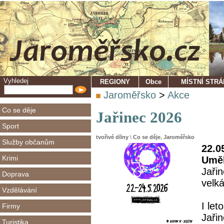
Vyhledej
REGIONY
Obce
MÍSTNÍ STR
Jaroměřsko
>
Akce
Co se děje
Jařinec 2026
Sport
tvořivé dílny
\
Co se děje
,
Jaroměřsko
Služby občanům
22.0
Krimi
Uměl
Jařin
Doprava
velká
Vzdělávání
I let
Firmy
Jařin
Turistika