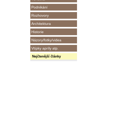
Podnikání
Rozhovory
Architektura
Historie
Názory/fotky/videa
Vtípky apríly atp.
Nejčtenější články