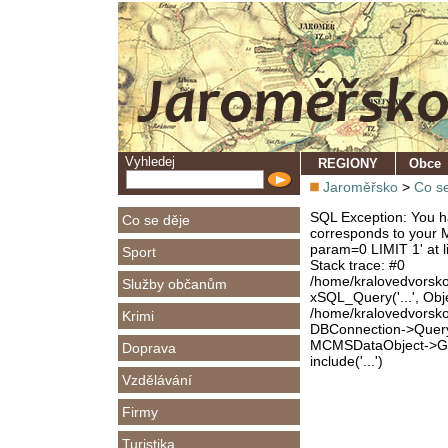
Vyhledej
REGIONY
Obce
Jaroměřsko
>
Co se
SQL Exception: You ha
Co se děje
corresponds to your M
param=0 LIMIT 1' at l
Sport
Stack trace: #0
/home/kralovedvorsk
Služby občanům
xSQL_Query('...', Obj
/home/kralovedvorsk
Krimi
DBConnection->Query(
MCMSDataObject->Get
Doprava
include('...')
Vzdělávání
Firmy
Turistika