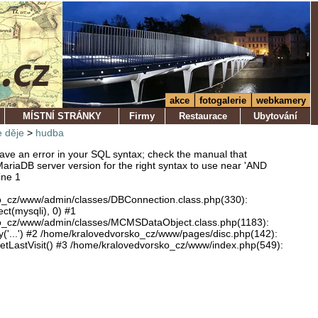
akce
fotogalerie
webkamery
MÍSTNÍ STRÁNKY
Firmy
Restaurace
Ubytování
 děje
>
hudba
ve an error in your SQL syntax; check the manual that
ariaDB server version for the right syntax to use near 'AND
ine 1
o_cz/www/admin/classes/DBConnection.class.php(330):
ect(mysqli), 0) #1
o_cz/www/admin/classes/MCMSDataObject.class.php(1183):
'...') #2 /home/kralovedvorsko_cz/www/pages/disc.php(142):
LastVisit() #3 /home/kralovedvorsko_cz/www/index.php(549):