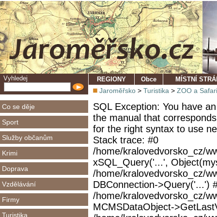
Vyhledej
REGIONY
Obce
MÍSTNÍ STR
Jaroměřsko
>
Turistika
>
ZOO a Safar
SQL Exception: You have an 
Co se děje
the manual that corresponds
Sport
for the right syntax to use 
Služby občanům
Stack trace: #0
/home/kralovedvorsko_cz/ww
Krimi
xSQL_Query('...', Object(mys
Doprava
/home/kralovedvorsko_cz/w
DBConnection->Query('...') 
Vzdělávání
/home/kralovedvorsko_cz/ww
Firmy
MCMSDataObject->GetLastVi
Turistika