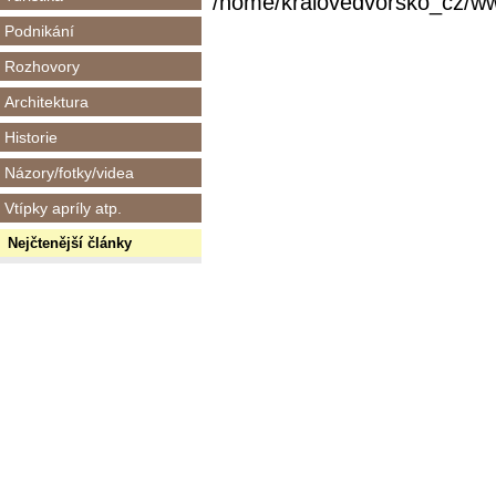
/home/kralovedvorsko_cz/www/
Podnikání
Rozhovory
Architektura
Historie
Názory/fotky/videa
Vtípky apríly atp.
Nejčtenější články