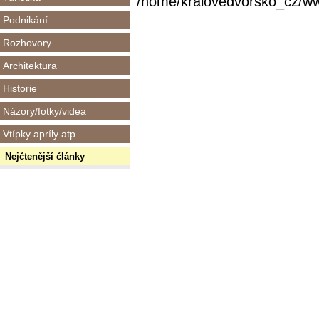
/home/kralovedvorsko_cz/www/
Podnikání
Rozhovory
Architektura
Historie
Názory/fotky/videa
Vtípky apríly atp.
Nejčtenější články