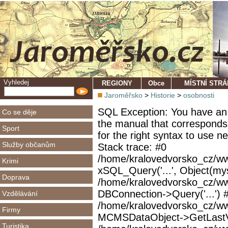
Vyhledej
REGIONY
Obce
MÍSTNÍ STR
Jaroměřsko
>
Historie
>
osobnosti
SQL Exception: You have an 
Co se děje
the manual that corresponds
Sport
for the right syntax to use 
Služby občanům
Stack trace: #0
/home/kralovedvorsko_cz/ww
Krimi
xSQL_Query('...', Object(mys
Doprava
/home/kralovedvorsko_cz/w
DBConnection->Query('...') 
Vzdělávání
/home/kralovedvorsko_cz/ww
Firmy
MCMSDataObject->GetLastVi
Turistika