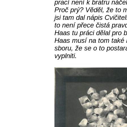
prací není k bratru náče
Proč prý? Věděl, že to m
jsi tam dal nápis Cvičit
to není přece čistá prav
Haas tu práci dělal pro 
Haas musí na tom také bý
sboru, že se o to postar
vyplniti.