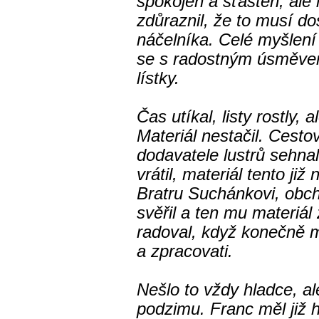
spokojen a šťasten, ale i
zdůraznil, že to musí do
náčelníka. Celé myšlení
se s radostným úsměvem
lístky.
Čas utíkal, listy rostly, 
Materiál nestačil. Cesto
dodavatele lustrů sehnal
vrátil, materiál tento ji
Bratru Suchánkovi, obc
svěřil a ten mu materiál 
radoval, když konečně 
a zpracovati.
Nešlo to vždy hladce, ale
podzimu. Franc měl již h