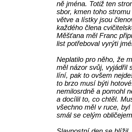
ně jména. Totiž ten strom
sbor, kmen toho stromu
větve a lístky jsou člen
každého člena cvičitels
Měšťana měl Franc připr
list potřeboval vyrýti jm
Neplatilo pro něho, že 
měl názor svůj, vyjádřil 
líní, pak to ovšem nejd
to brzo musí býti hotové.
nemilosrdně a pomohl 
a docílil to, co chtěl. Mu
všechno měl v ruce, byl
smál se celým obličejem: 
Slavnostní den se blíži