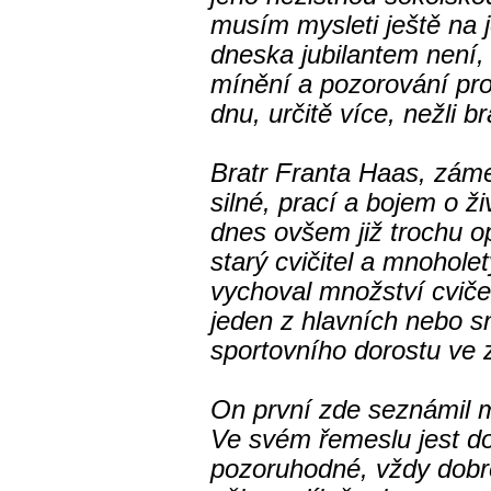
musím mysleti ještě na j
dneska jubilantem není
mínění a pozorování pro
dnu, určitě více, nežli 
Bratr Franta Haas, záme
silné, prací a bojem o ži
dnes ovšem již trochu o
starý cvičitel a mnohole
vychoval množství cvičenc
jeden z hlavních nebo s
sportovního dorostu ve
On první zde seznámil m
Ve svém řemeslu jest d
pozoruhodné, vždy dobr