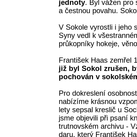
jednoty
. Byl vážen pro 
a čestnou povahu. Sokol
V Sokole vyrostli i jeho
Syny vedl k všestrannému
průkopníky hokeje, věnov
František Haas zemřel 
již byl Sokol zrušen, 
pochován v sokolském 
Pro dokreslení osobnos
nabízíme krásnou vzpom
lety sepsal kreslič u So
jsme objevili při psaní 
trutnovském archivu - 
daru, který František Ha