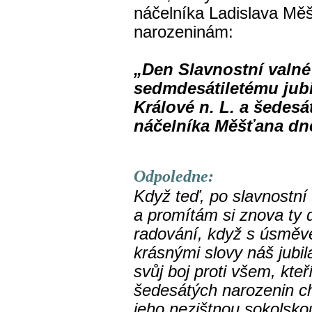
náčelníka Ladislava Mě
narozeninám:
„Den Slavnostní valn
sedmdesátiletému jubi
Králové n. L. a šedes
náčelníka Měšťana dne
Odpoledne:
Když teď, po slavnostn
a promítám si znova ty 
radování, když s úsměv
krásnými slovy náš jubil
svůj boj proti všem, kteří
šedesátých narozenin ch
jeho nezištnou sokolskou 