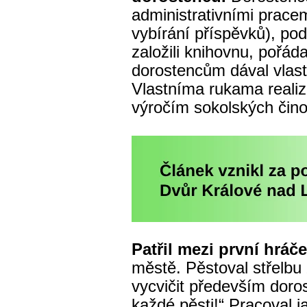
administrativními prac
vybírání příspěvků), po
založili knihovnu, pořád
dorostencům dával vlas
Vlastníma rukama realiz
výročím sokolských čino
Patřil mezi první hrá
městě. Pěstoval střelbu
vycvičit především doros
každé pěsti!“ Pracoval 