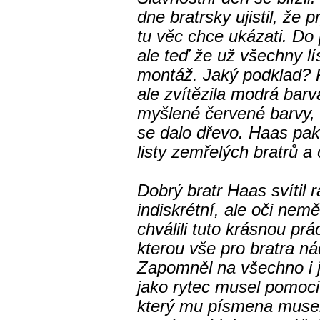
dne bratrsky ujistil, že
tu věc chce ukázati. Do p
ale teď že už všechny lí
montáž. Jaký podklad? R
ale zvítězila modrá bar
myšlené červené barvy,
se dalo dřevo. Haas pak 
listy zemřelých bratrů a
Dobrý bratr Haas svítil r
indiskrétní, ale oči nem
chválili tuto krásnou prá
kterou vše pro bratra n
Zapomněl na všechno i ja
jako rytec musel pomoci
který mu písmena musel 