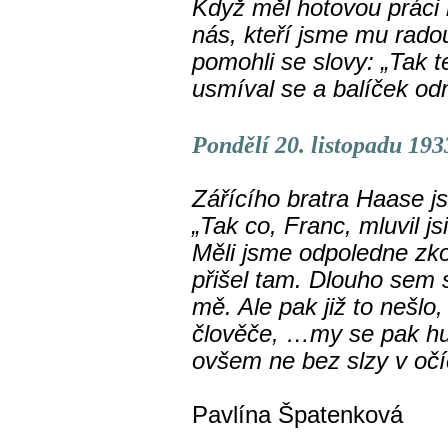
Když měl hotovou práci
nás, kteří jsme mu rado
pomohli se slovy: „Tak 
usmíval se a balíček od
Pondělí 20. listopadu 1933
Zářícího bratra Haase j
„Tak co, Franc, mluvil js
Měli jsme odpoledne zko
přišel tam. Dlouho sem 
mě. Ale pak již to nešlo
člověče, …my se pak hubi
ovšem ne bez slzy v očí
Pavlína Špatenková