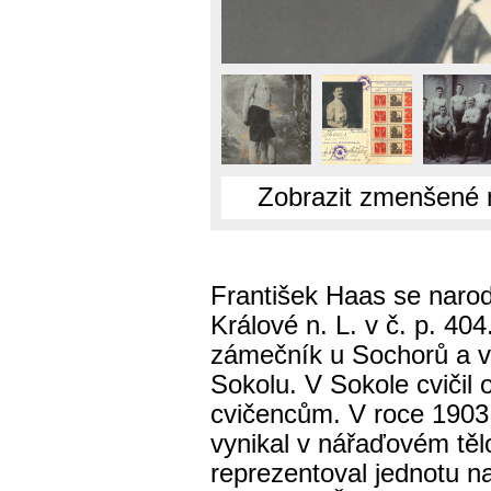
Zobrazit zmenšené 
František Haas se narod
Králové n. L. v č. p. 404
zámečník u Sochorů a v
Sokolu. V Sokole cvičil o
cvičencům. V roce 1903 
vynikal v nářaďovém tělo
reprezentoval jednotu n