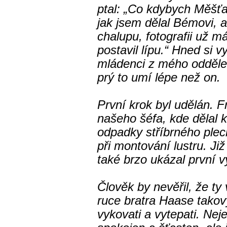
ptal: „Co kdybych Měšťan
jak jsem dělal Bémovi, al
chalupu, fotografii už 
postavil lípu.“ Hned si 
mládenci z mého oddělení
prý to umí lépe než on.
První krok byl udělán. F
našeho šéfa, kde dělal 
odpadky stříbrného plec
při montování lustru. Již
také brzo ukázal první v
Člověk by nevěřil, že ty
ruce bratra Haase takový
vykovati a vytepati. Neje