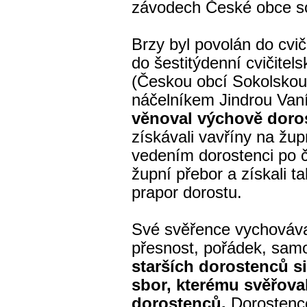
závodech České obce so
Brzy byl povolán do cvič
do šestitýdenní cvičite
(Českou obcí Sokolskou
náčelníkem Jindrou Va
věnoval výchově doro
získávali vavříny na žu
vedením dorostenci po čt
župní přebor a získali t
prapor dorostu.
Své svěřence vychováva
přesnost, pořádek, sam
starších dorostenců si
sbor, kterému svěřova
dorostenců.
Dorostence