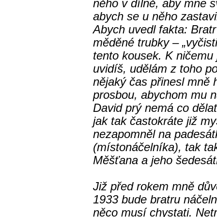
něho v dílně, aby mne s
abych se u něho zastavil
Abych uvedl fakta: Bra
měděné trubky – „vyčisti
tento kousek. K ničemu 
uvidíš, udělám z toho po
nějaký čas přinesl mně 
prosbou, abychom mu na
David prý nemá co dělati
jak tak častokráte již mys
nezapomněl na padesát
(místonáčelníka), tak t
Měšťana a jeho šedesát
Již před rokem mně důvěr
1933 bude bratru náčeln
něco musí chystati. Netr