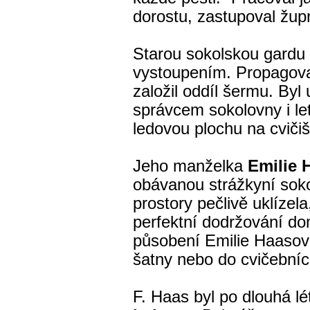
dorostu, zastupoval žup
Starou sokolskou gardu 
vystoupením. Propagoval
založil oddíl šermu. By
správcem sokolovny i let
ledovou plochu na cvičiš
Jeho manželka
Emilie 
obávanou strážkyní soko
prostory pečlivě uklízel
perfektní dodržování do
působení Emilie Haasové 
šatny nebo do cvičebníc
F. Haas byl po dlouhá l