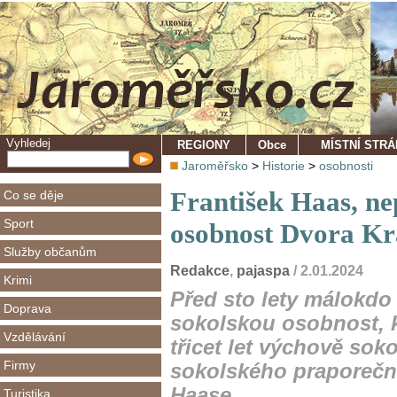
Vyhledej
REGIONY
Obce
MÍSTNÍ STR
Jaroměřsko
>
Historie
>
osobnosti
František Haas, n
Co se děje
Sport
osobnost Dvora Kr
Služby občanům
Redakce
,
pajaspa
/ 2.01.2024
Krimi
Před sto lety málokdo
Doprava
sokolskou osobnost, k
Vzdělávání
třicet let výchově so
Firmy
sokolského praporečník
Haase.
Turistika