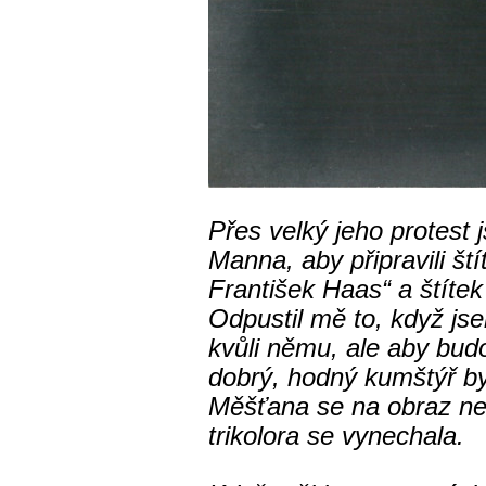
Přes velký jeho protest 
Manna, aby připravili št
František Haas“ a štítek
Odpustil mě to, když js
kvůli němu, ale aby budo
dobrý, hodný kumštýř by
Měšťana se na obraz ne
trikolora se vynechala.