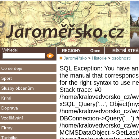
Vyhledej
REGIONY
Obce
MÍSTNÍ STR
Jaroměřsko
>
Historie
>
osobnosti
SQL Exception: You have an 
Co se děje
the manual that corresponds
Sport
for the right syntax to use 
Služby občanům
Stack trace: #0
/home/kralovedvorsko_cz/ww
Krimi
xSQL_Query('...', Object(mys
Doprava
/home/kralovedvorsko_cz/w
DBConnection->Query('...') 
Vzdělávání
/home/kralovedvorsko_cz/ww
Firmy
MCMSDataObject->GetLastVi
Turistika