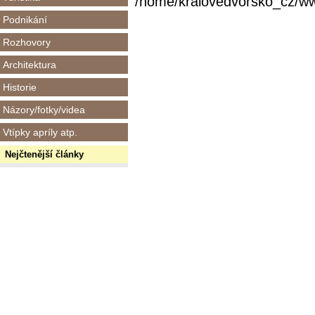
/home/kralovedvorsko_cz/www/
Podnikání
Rozhovory
Architektura
Historie
Názory/fotky/videa
Vtípky apríly atp.
Nejčtenější články