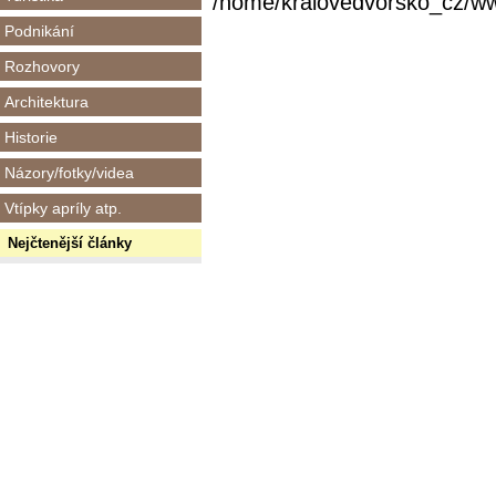
/home/kralovedvorsko_cz/www/
Podnikání
Rozhovory
Architektura
Historie
Názory/fotky/videa
Vtípky apríly atp.
Nejčtenější články