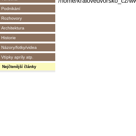
/home/kralovedvorsko_cz/www/
Podnikání
Rozhovory
Architektura
Historie
Názory/fotky/videa
Vtípky apríly atp.
Nejčtenější články