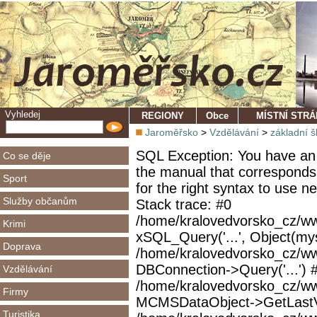
Vyhledej
REGIONY
Obce
MÍSTNÍ STR
Jaroměřsko
>
Vzdělávání
>
základní š
SQL Exception: You have an 
Co se děje
the manual that corresponds
Sport
for the right syntax to use 
Služby občanům
Stack trace: #0
/home/kralovedvorsko_cz/ww
Krimi
xSQL_Query('...', Object(mys
Doprava
/home/kralovedvorsko_cz/w
DBConnection->Query('...') 
Vzdělávání
/home/kralovedvorsko_cz/ww
Firmy
MCMSDataObject->GetLastVi
Turistika