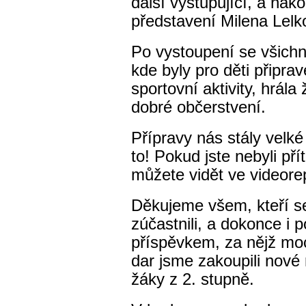
další vystupující, a nak
představení Milena Lel
Po vystoupení se všichni
kde byly pro děti připra
sportovní aktivity, hrála
dobré občerstvení.
Přípravy nás stály velké 
to! Pokud jste nebyli pří
můžete vidět ve videore
Děkujeme všem, kteří s
zúčastnili, a dokonce i p
příspěvkem, za nějž moc
dar jsme zakoupili nové
žáky z 2. stupně.