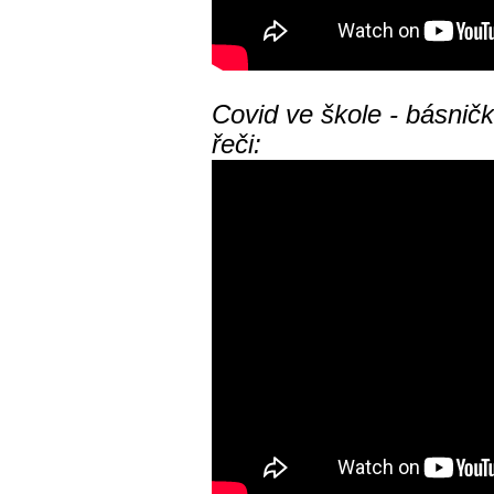
Covid ve škole - básni
řeči: