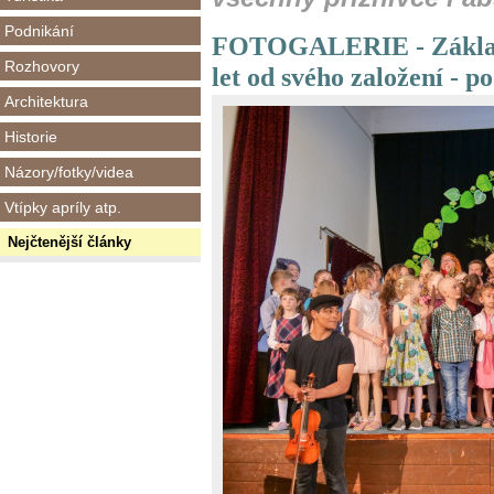
Podnikání
FOTOGALERIE - Základní
Rozhovory
let od svého založení - po
Architektura
Historie
Názory/fotky/videa
Vtípky apríly atp.
Nejčtenější články