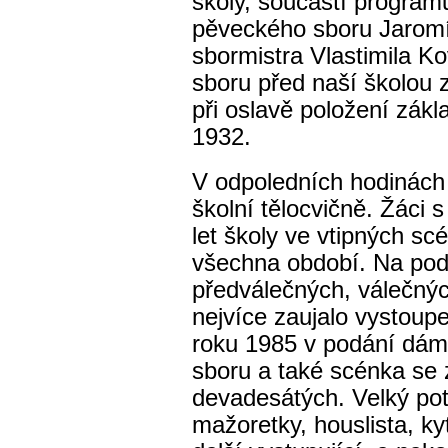
školy, součástí program
pěveckého sboru Jarom
sbormistra Vlastimila K
sboru před naší školou z
při oslavě položení zák
1932.
V odpoledních hodinách
školní tělocvičně. Žáci s
let školy ve vtipných sc
všechna období. Na podi
předválečných, válečnýc
nejvíce zaujalo vystoup
roku 1985 v podání dám
sboru a také scénka se 
devadesátých. Velký pot
mažoretky, houslista, kyt