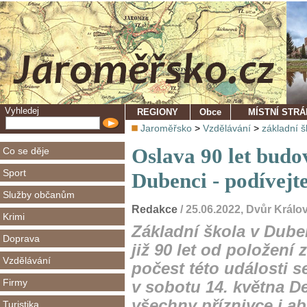
Vyhledej
REGIONY
Obce
MÍSTNÍ STR
Jaroměřsko
>
Vzdělávání
>
základní š
Oslava 90 let budo
Co se děje
Sport
Dubenci - podívejte
Služby občanům
Redakce
/ 25.06.2022, Dvůr Král
Krimi
Základní škola v Dube
Doprava
již 90 let od položení
Vzdělávání
počest této události 
Firmy
v sobotu 14. května D
všechny příznivce i ab
Turistika