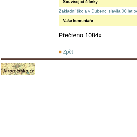
Související články
Základní škola v Dubenci slavila 90 let o
Vaše komentáře
Přečteno 1084x
Zpět