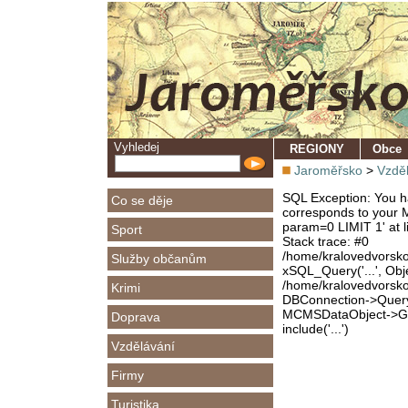
Vyhledej
REGIONY
Obce
Jaroměřsko
>
Vzdě
SQL Exception: You ha
Co se děje
corresponds to your M
param=0 LIMIT 1' at l
Sport
Stack trace: #0
/home/kralovedvorsk
Služby občanům
xSQL_Query('...', Obj
/home/kralovedvorsk
Krimi
DBConnection->Query(
MCMSDataObject->Get
Doprava
include('...')
Vzdělávání
Firmy
Turistika