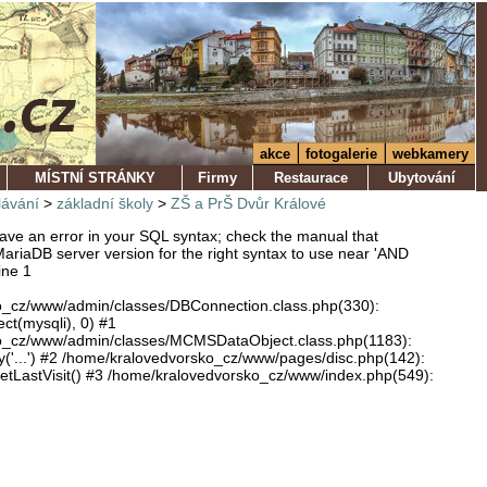
akce
fotogalerie
webkamery
MÍSTNÍ STRÁNKY
Firmy
Restaurace
Ubytování
lávání
>
základní školy
>
ZŠ a PrŠ Dvůr Králové
ve an error in your SQL syntax; check the manual that
ariaDB server version for the right syntax to use near 'AND
ine 1
o_cz/www/admin/classes/DBConnection.class.php(330):
ect(mysqli), 0) #1
o_cz/www/admin/classes/MCMSDataObject.class.php(1183):
'...') #2 /home/kralovedvorsko_cz/www/pages/disc.php(142):
LastVisit() #3 /home/kralovedvorsko_cz/www/index.php(549):