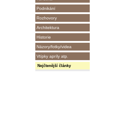
Podnikání
Rozhovory
Architektura
Historie
Názory/fotky/videa
Vtípky apríly atp.
Nejčtenější články