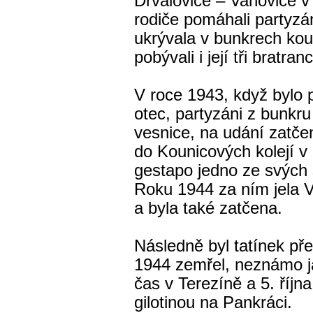
Drvalovice – Vanovice v 
rodiče pomáhali partyzá
ukrývala v bunkrech kou
pobývali i její tři bratran
V roce 1943, když bylo p
otec, partyzáni z bunkru 
vesnice, na udání zatčen
do Kounicových kolejí v
gestapo jedno ze svých s
Roku 1944 za ním jela 
a byla také zatčena.
Následně byl tatínek př
1944 zemřel, neznámo ja
čas v Terezíně a 5. říj
gilotinou na Pankráci.