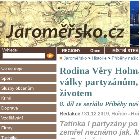
Vyhledej
REGIONY
Obce
MÍSTNÍ STR
Jaroměřsko
>
Historie
>
Příběhy naši
Rodina Věry Holm
Co se děje
Sport
války partyzánům, z
Služby občanům
životem
Krimi
8. díl ze seriálu Příběhy na
Doprava
Redakce
/ 31.12.2019, Hořice - Hoř
Vzdělávání
Tatínka i partyzány po
Firmy
zemřel neznámo jak. M
Turistika