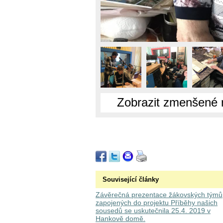
Zobrazit zmenšené 
Související články
Závěrečná prezentace žákovských týmů
zapojených do projektu Příběhy našich
sousedů se uskutečnila 25.4. 2019 v
Hankově domě.