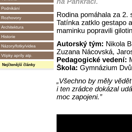
na Pankráci.
Podnikání
Rodina pomáhala za 2. 
Rozhovory
Tatínka zatklo gestapo 
Architektura
maminku popravili giloti
Historie
Autorský tým:
Nikola B
Názory/fotky/videa
Zuzana Nácovská, Jaros
Vtípky apríly atp.
Pedagogické vedení:
M
Nejčtenější články
Škola:
Gymnázium Dvůr
„Všechno by měly vědět ty
i ten zrádce dokázal udáv
moc zapojeni.”