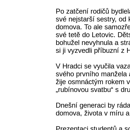
Po zatčení rodičů bydle
své nejstarší sestry, od
domova. To ale samozřej
své tetě do Letovic. D
bohužel nevyhnula a strá
si ji vyzvedli příbuzní 
V Hradci se vyučila vaza
svého prvního manžela a
žije osmnáctým rokem v 
„rubínovou svatbu“ s d
Dnešní generaci by ráda 
domova, života v míru a 
Prezentaci studentů a s