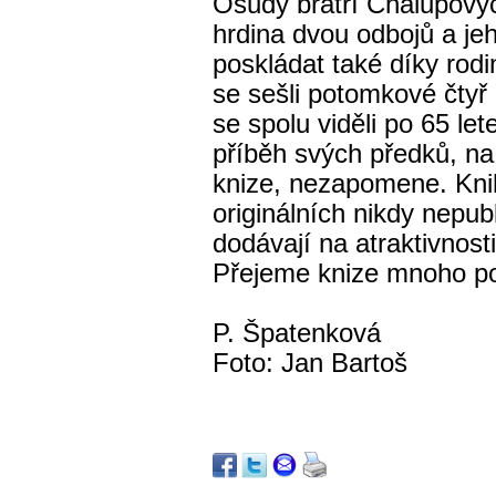
Osudy bratří Chalupový
hrdina dvou odbojů a jeh
poskládat také díky rod
se sešli potomkové čtyř
se spolu viděli po 65 let
příběh svých předků, na 
knize, nezapomene. Kn
originálních nikdy nepubl
dodávají na atraktivnosti
Přejeme knize mnoho po
P. Špatenková
Foto: Jan Bartoš