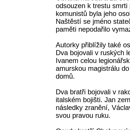
odsouzen k trestu smrti 
komunistů byla jeho os
Naštěstí se jméno state
paměti nepodařilo vyma
Autorky přiblížily také 
Dva bojovali v ruských l
Ivanem celou legionářsk
amurskou magistrálu do
domů.
Dva bratři bojovali v r
italském bojišti. Jan ze
následky zranění, Václav
svou pravou ruku.