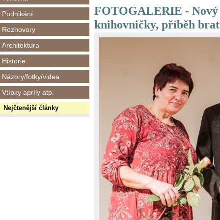
FOTOGALERIE - Nový př
Podnikání
knihovničky, příběh bra
Rozhovory
Architektura
Historie
Názory/fotky/videa
Vtípky apríly atp.
Nejčtenější články