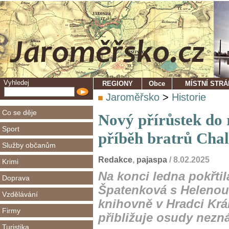
Vyhledej
REGIONY
Obce
MÍSTNÍ STR
Jaroměřsko
>
Historie
Co se děje
Nový přírůstek do 
Sport
příběh bratrů Cha
Služby občanům
Redakce
,
pajaspa
/ 8.02.2025
Krimi
Na konci ledna pokřtil
Doprava
Špatenková s Helenou
Vzdělávání
knihovně v Hradci Král
Firmy
přibližuje osudy nezn
Turistika