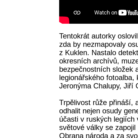
Tentokrát autorky oslovi
zda by nezmapovaly osu
z Kuklen. Nastalo detek
okresních archívů, muzeí
bezpečnostních složek 
legionářského fotoalba,
Jeronýma Chalupy, Jiří 
Trpělivost růže přináší,
odhalit nejen osudy gen
účasti v ruských legiích
světové války se zapoji
Obrana národa a za svo