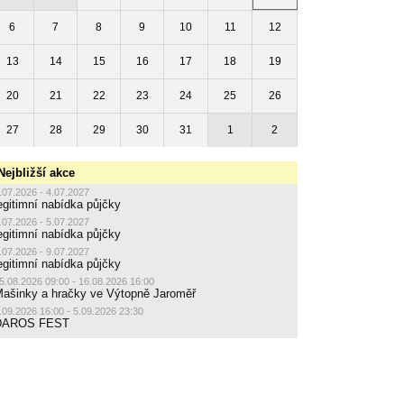
6
7
8
9
10
11
12
13
14
15
16
17
18
19
20
21
22
23
24
25
26
27
28
29
30
31
1
2
Nejbližší akce
.07.2026 - 4.07.2027
egitimní nabídka půjčky
.07.2026 - 5.07.2027
egitimní nabídka půjčky
.07.2026 - 9.07.2027
egitimní nabídka půjčky
5.08.2026 09:00 - 16.08.2026 16:00
ašinky a hračky ve Výtopně Jaroměř
.09.2026 16:00 - 5.09.2026 23:30
DAROS FEST