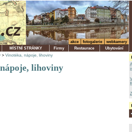
akce
fotogalerie
webkamery
MÍSTNÍ STRÁNKY
Firmy
Restaurace
Ubytování
y
>
Vinotéka, nápoje, lihoviny
A
nápoje, lihoviny
i
V
K
Z