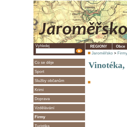
Vyhledej
REGIONY
Obce
Jaroměřsko
>
Firm
Co se děje
Vinotéka, 
Sport
Služby občanům
Krimi
Doprava
Vzdělávání
Firmy
Turistika