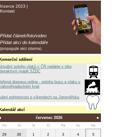
Inzerce 2023
|
Kontakt
Přidat článek/foto/video
Přidat akci do kalendáře
(propagujte akci zdarma)
Komerční sdělení
ktuální polohu vlaků v ČR najdete v této
nteraktivní mapě SŽDC
eřejná doprava online - poloha busu a vlaku v
rálovéhradeckém kraji
ubní pohotovost o víkendech na Jaroměřsku
Kalendář akcí
červenec 2026
Po
Út
St
Čt
Pá
So
Ne
29
30
1
2
3
4
5