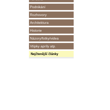
Podnikání
Rozhovory
Architektura
Historie
Názory/fotky/videa
Vtípky apríly atp.
Nejčtenější články