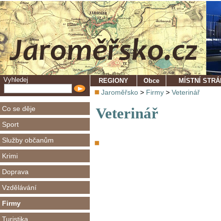
Vyhledej
REGIONY
Obce
MÍSTNÍ STR
Jaroměřsko
>
Firmy
>
Veterinář
Co se děje
Veterinář
Sport
Služby občanům
Krimi
Doprava
Vzdělávání
Firmy
Turistika