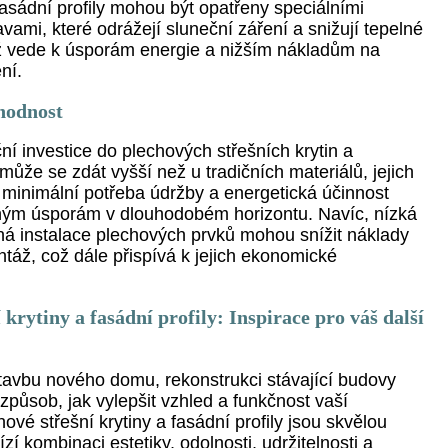
 fasádní profily mohou být opatřeny speciálními
ami, které odrážejí sluneční záření a snižují tepelné
ž vede k úsporám energie a nižším nákladům na
ní.
hodnost
ní investice do plechových střešních krytin a
 může se zdát vyšší než u tradičních materiálů, jejich
 minimální potřeba údržby a energetická účinnost
ým úsporám v dlouhodobém horizontu. Navíc, nízká
á instalace plechových prvků mohou snížit náklady
táž, což dále přispívá k jejich ekonomické
 krytiny a fasádní profily: Inspirace pro váš další
stavbu nového domu, rekonstrukci stávající budovy
způsob, jak vylepšit vzhled a funkčnost vaší
hové střešní krytiny a fasádní profily jsou skvělou
zí kombinaci estetiky, odolnosti, udržitelnosti a