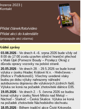
Inzerce 2023
|
Kontakt
Přidat článek/foto/video
Přidat akci do kalendáře
(propagujte akci zdarma)
Krátké zprávy
03.08.2026
- Ve dnech 4.–6. srpna 2026 bude vždy od
8:00 do 17:00 zcela uzavřen silniční hraniční přechod
v Malé Úpě (Pomezní Boudy – Przełęcz Okraj) z
důvodu opravy vozovky na polské straně.
20.05.2026
- Ve dnech 28. - 29.5.2026 se bude konat
výluka v úseku Hradec Králové hl.n. - Hněvčeves -
(Hořice v Podkrkonoší). Všechny uvedené vlaky
budou po dobu výluky nahrazeny náhradní
autobusovou dopravou dle výlukových jízdních řádů.
Výluka se koná na požadek zhotovitele dálnice D35.
19.05.2026
- Ve dnech 2. - 5. června 2026 se budou
konat výluky v úseku Nové Město nad Metují –
Náchod – Starkoč – Česká Skalice. Výluka se koná
na požadek zhotovitele Náchodského obchvatu.
18.05.2026
- Během tradiční akce Čisté Krkonoše,