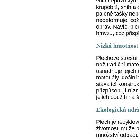
vůči nepříznivým 
krupobití, sníh a 
pálené tašky neb
nedeformuje, což 
oprav. Navíc, pl
hmyzu, což přisp
Nízká hmotnost 
Plechové střešní
než tradiční mate
usnadňuje jejich 
materiály ideální
stávající konstr
přizpůsobují růz
jejich použití na 
Ekologická udrž
Plech je recyklov
životnosti může b
množství odpadu 