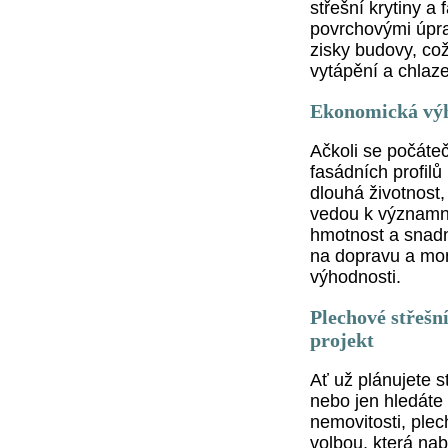
střešní krytiny a
povrchovými úprav
zisky budovy, co
vytápění a chlaze
Ekonomická vý
Ačkoli se počáteč
fasádních profilů
dlouhá životnost,
vedou k významn
hmotnost a snadn
na dopravu a mon
výhodnosti.
Plechové střešní
projekt
Ať už plánujete 
nebo jen hledáte 
nemovitosti, plec
volbou, která nabí