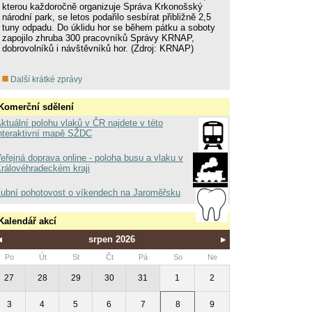
kterou každoročně organizuje Správa Krkonošský
národní park, se letos podařilo sesbírat přibližně 2,5
tuny odpadu. Do úklidu hor se během pátku a soboty
zapojilo zhruba 300 pracovníků Správy KRNAP,
dobrovolníků i návštěvníků hor. (Zdroj: KRNAP)
Další krátké zprávy
Komerční sdělení
ktuální polohu vlaků v ČR najdete v této
nteraktivní mapě SŽDC
eřejná doprava online - poloha busu a vlaku v
rálovéhradeckém kraji
ubní pohotovost o víkendech na Jaroměřsku
Kalendář akcí
srpen 2026
Po
Út
St
Čt
Pá
So
Ne
27
28
29
30
31
1
2
3
4
5
6
7
8
9