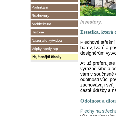
Podnikání
Rozhovory
investory.
Architektura
Estetika, která
Historie
Názory/fotky/videa
Plechové střešní k
barev, tvarů a p
Vtípky apríly atp.
designérům vytvo
Nejčtenější články
Ať už preferujete 
výraznějšího a o
vám v současné d
odolnosti vůči po
zachovávají svůj
časté údržby a ná
Odolnost a dlou
Plechy na střech