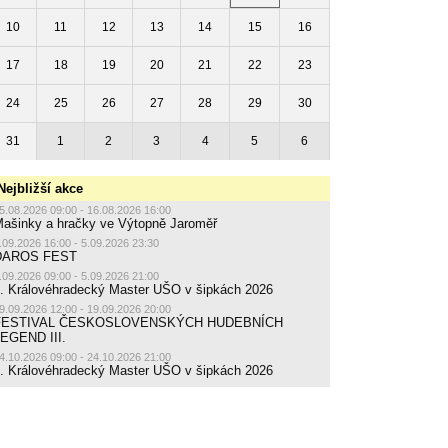
10
11
12
13
14
15
16
17
18
19
20
21
22
23
24
25
26
27
28
29
30
31
1
2
3
4
5
6
Nejbližší akce
5.08.2026 09:00 - 16.08.2026 16:00
ašinky a hračky ve Výtopně Jaroměř
.09.2026 16:00 - 5.09.2026 23:30
DAROS FEST
.09.2026 09:00 - 5.09.2026 21:00
. Královéhradecký Master UŠO v šipkách 2026
9.09.2026 12:00 - 19.09.2026 20:00
FESTIVAL ČESKOSLOVENSKÝCH HUDEBNÍCH
EGEND III.
4.10.2026 09:00 - 24.10.2026 21:00
. Královéhradecký Master UŠO v šipkách 2026