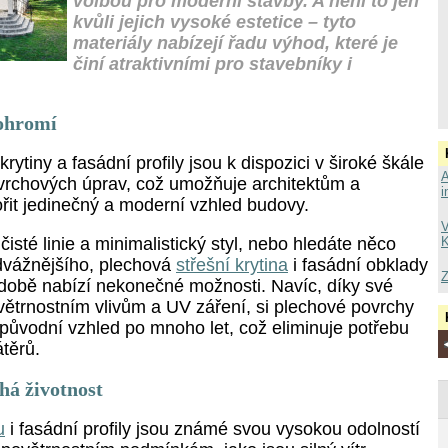
volbou pro moderní stavby. A není to jen
kvůli jejich vysoké estetice – tyto
materiály nabízejí řadu výhod, které je
činí atraktivními pro stavebníky i
 ohromí
rytiny a fasádní profily jsou k dispozici v široké škále
A
ovrchových úprav, což umožňuje architektům a
i
řit jedinečný a moderní vzhled budovy.
V
K
čisté linie a minimalistický styl, nebo hledáte něco
dvážnějšího, plechová
střešní krytina
i fasádní obklady
Z
obě nabízí nekonečné možnosti. Navíc, díky své
větrnostním vlivům a UV záření, si plechové povrchy
 původní vzhled po mnoho let, což eliminuje potřebu
těrů.
há životnost
u
i fasádní profily jsou známé svou vysokou odolností