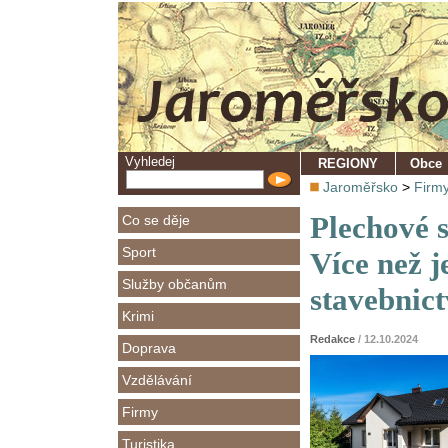
Vyhledej
REGIONY
Obce
Jaroměřsko
>
Firm
Plechové s
Co se děje
Sport
Více než j
Služby občanům
stavebnict
Krimi
Redakce
/ 12.10.2024
Doprava
Vzdělávání
Firmy
Turistika