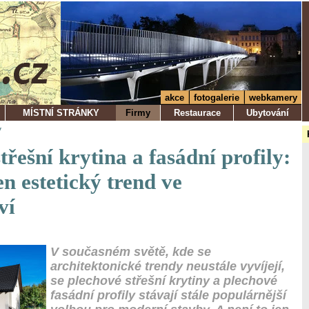
akce
fotogalerie
webkamery
MÍSTNÍ STRÁNKY
Firmy
Restaurace
Ubytování
y
třešní krytina a fasádní profily:
en estetický trend ve
ví
V současném světě, kde se
architektonické trendy neustále vyvíjejí,
se plechové střešní krytiny a plechové
fasádní profily stávají stále populárnější