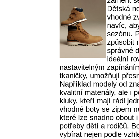
zaměřit s
Dětská no
vhodné zv
navíc, ab
sezónu. P
způsobit 
správné dr
ideální r
nastavitelným zapínáním
tkaničky, umožňují přes
Například modely od zna
kvalitní materiály, ale i
kluky, kteří mají rádi j
vhodné boty se zipem n
které lze snadno obout i
potřeby dětí a rodičů. 
vybírat nejen podle vzhl