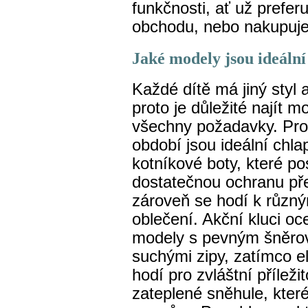
funkčnosti, ať už prefer
obchodu, nebo nakupuje
Jaké modely jsou ideáln
Každé dítě má jiný styl 
proto je důležité najít mo
všechny požadavky. Pro
období jsou ideální chl
kotníkové boty, které po
dostatečnou ochranu př
zároveň se hodí k různ
oblečení. Akční kluci oc
modely s pevným šněro
suchými zipy, zatímco el
hodí pro zvláštní příleži
zateplené sněhule, které