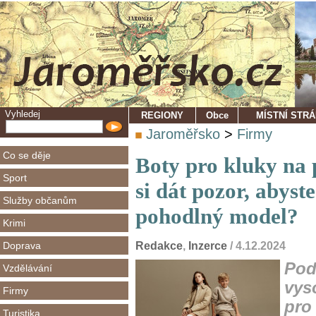
Vyhledej
REGIONY
Obce
MÍSTNÍ STR
Jaroměřsko
>
Firmy
Co se děje
Boty pro kluky na
Sport
si dát pozor, abyste
Služby občanům
pohodlný model?
Krimi
Doprava
Redakce
,
Inzerce
/ 4.12.2024
Pod
Vzdělávání
vys
Firmy
pro
Turistika