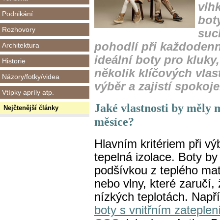
vlh
Podnikání
boty
Rozhovory
suc
pohodlí při každoden
Architektura
ideální boty pro kluky
Historie
několik klíčových vlas
Názory/fotky/videa
výběr a zajistí spokoj
Vtípky apríly atp.
Jaké vlastnosti by měly 
Nejčtenější články
měsíce?
Hlavním kritériem při vý
tepelná izolace. Boty b
podšívkou z teplého mate
nebo vlny, které zaručí, 
nízkých teplotách. Např
boty s vnitřním zateple