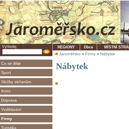
Vyhledej
REGIONY
Obce
MÍSTNÍ STR
Jaroměřsko
>
Firmy
>
Nábytek
Co se děje
Nábytek
Sport
Služby občanům
Krimi
Doprava
Vzdělávání
Firmy
Turistika