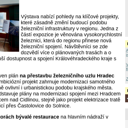
Výstava nabízí pohledy na klíčové projekty,
které zásadně změní budoucí podobu
železniční infrastruktury v regionu. Jedna z
částí expozice je věnována vysokorychlostní
železnici, která do regionu přinese nová
železniční spojení. Návštěvníci se zde
A
dozvědí více o plánovaných trasách a o
i
pší dostupnost a spojení Královéhradeckého kraje s
V
K
aven plán
na přestavbu železničního uzlu Hradec
Z
ambiciózní projekt zahrnuje modernizaci samotného
ně ovlivní i urbanistickou podobu krajského města.
dstavuje plány na modernizaci spojení mezi Hradcem
m nad Cidlinou, stejně jako projekt elektrizace tratě
icí přes Častolovice do Solnice.
torách bývalé restaurace
na hlavním nádraží v