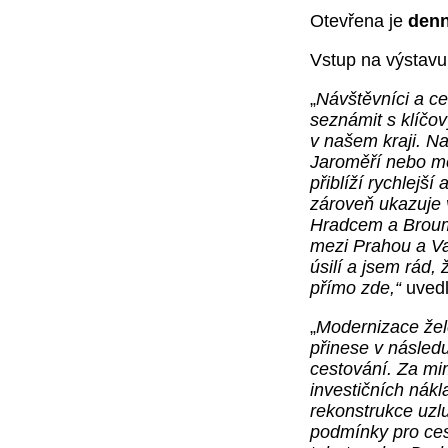
Otevřena je
denn
Vstup na výstavu
„
Návštěvníci a ce
seznámit s klíčo
v našem kraji. N
Jaroměří nebo mo
přiblíží rychlejš
zároveň ukazuje 
Hradcem a Broumo
mezi Prahou a Va
úsilí a jsem rád,
přímo zde,“
uvedl
„
Modernizace žele
přinese v následuj
cestování. Za mi
investičních nákl
rekonstrukce uzl
podmínky pro cest