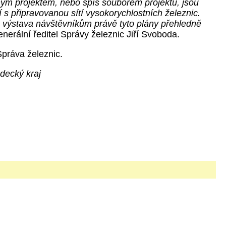
hým projektem, nebo spíš souborem projektů, jsou
í s připravovanou sítí vysokorychlostních železnic.
o výstava návštěvníkům právě tyto plány přehledně
generální ředitel Správy železnic Jiří Svoboda.
práva železnic.
decký kraj