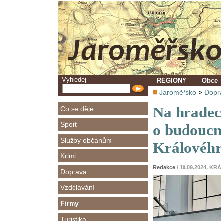
Vyhledej
REGIONY
Obce
Jaroměřsko
>
Dopr
Na hradec
Co se děje
Sport
o budoucno
Služby občanům
Královéhr
Krimi
Redakce
/ 19.09.2024, 
Doprava
Vzdělávání
Firmy
Turistika