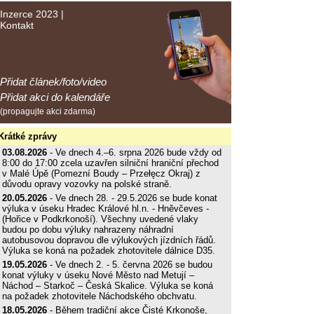
Inzerce 2023
|
Kontakt
Přidat článek/foto/video
Přidat akci do kalendáře
(propagujte akci zdarma)
Krátké zprávy
03.08.2026
- Ve dnech 4.–6. srpna 2026 bude vždy od
8:00 do 17:00 zcela uzavřen silniční hraniční přechod
v Malé Úpě (Pomezní Boudy – Przełęcz Okraj) z
důvodu opravy vozovky na polské straně.
20.05.2026
- Ve dnech 28. - 29.5.2026 se bude konat
výluka v úseku Hradec Králové hl.n. - Hněvčeves -
(Hořice v Podkrkonoší). Všechny uvedené vlaky
budou po dobu výluky nahrazeny náhradní
autobusovou dopravou dle výlukových jízdních řádů.
Výluka se koná na požadek zhotovitele dálnice D35.
19.05.2026
- Ve dnech 2. - 5. června 2026 se budou
konat výluky v úseku Nové Město nad Metují –
Náchod – Starkoč – Česká Skalice. Výluka se koná
na požadek zhotovitele Náchodského obchvatu.
18.05.2026
- Během tradiční akce Čisté Krkonoše,