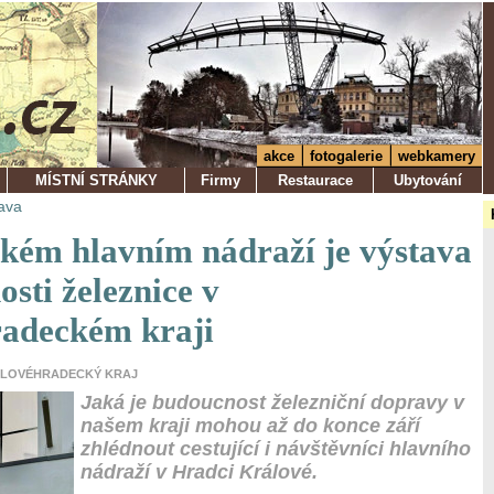
akce
fotogalerie
webkamery
MÍSTNÍ STRÁNKY
Firmy
Restaurace
Ubytování
ava
kém hlavním nádraží je výstava
sti železnice v
adeckém kraji
KRÁLOVÉHRADECKÝ KRAJ
Jaká je budoucnost železniční dopravy v
našem kraji mohou až do konce září
zhlédnout cestující i návštěvníci hlavního
nádraží v Hradci Králové.