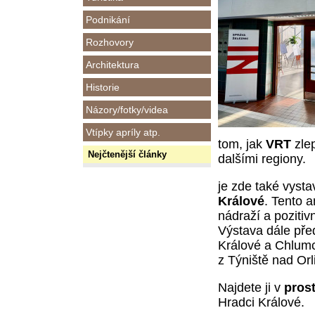
Podnikání
Rozhovory
Architektura
Historie
Názory/fotky/videa
Vtípky apríly atp.
tom, jak
VRT
zle
Nejčtenější články
dalšími regiony.
je zde také vyst
Králové
. Tento 
nádraží a pozitiv
Výstava dále pře
Králové a Chlumce
z Týniště nad Orl
Najdete ji v
pros
Hradci Králové.