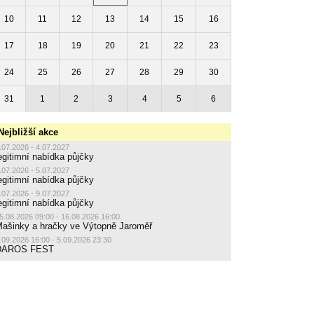
10
11
12
13
14
15
16
17
18
19
20
21
22
23
24
25
26
27
28
29
30
31
1
2
3
4
5
6
Nejbližší akce
.07.2026 - 4.07.2027
egitimní nabídka půjčky
.07.2026 - 5.07.2027
egitimní nabídka půjčky
.07.2026 - 9.07.2027
egitimní nabídka půjčky
5.08.2026 09:00 - 16.08.2026 16:00
ašinky a hračky ve Výtopně Jaroměř
.09.2026 16:00 - 5.09.2026 23:30
DAROS FEST