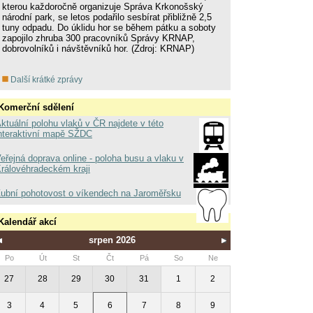
kterou každoročně organizuje Správa Krkonošský
národní park, se letos podařilo sesbírat přibližně 2,5
tuny odpadu. Do úklidu hor se během pátku a soboty
zapojilo zhruba 300 pracovníků Správy KRNAP,
dobrovolníků i návštěvníků hor. (Zdroj: KRNAP)
Další krátké zprávy
Komerční sdělení
ktuální polohu vlaků v ČR najdete v této
nteraktivní mapě SŽDC
eřejná doprava online - poloha busu a vlaku v
rálovéhradeckém kraji
ubní pohotovost o víkendech na Jaroměřsku
Kalendář akcí
srpen 2026
Po
Út
St
Čt
Pá
So
Ne
27
28
29
30
31
1
2
3
4
5
6
7
8
9