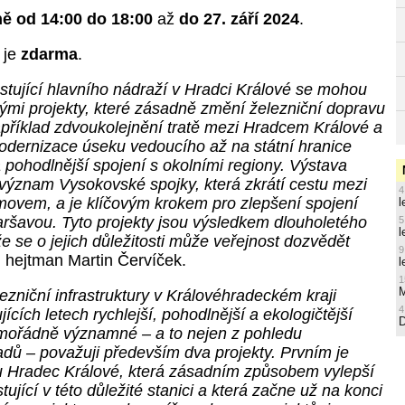
ě od 14:00 do 18:00
až
do 27. září 2024
.
 je
zdarma
.
stující hlavního nádraží v Hradci Králové se mohou
vými projekty, které zásadně změní železniční dopravu
apříklad zdvoukolejnění tratě mezi Hradcem Králové a
dernizace úseku vedoucího až na státní hranice
í a pohodlnější spojení s okolními regiony. Výstava
význam Vysokovské spojky, která zkrátí cestu mezi
4
vem, a je klíčovým krokem pro zlepšení spojení
l
ršavou. Tyto projekty jsou výsledkem dlouholetého
5
l
 že se o jejich důležitosti může veřejnost dozvědět
9
 hejtman Martin Červíček.
l
1
M
zniční infrastruktury v Královéhradeckém kraji
4
ících letech rychlejší, pohodlnější a ekologičtější
mořádně významné – a to nejen z pohledu
adů – považuji především dva projekty. Prvním je
u Hradec Králové, která zásadním způsobem vylepší
ující v této důležité stanici a která začne už na konci