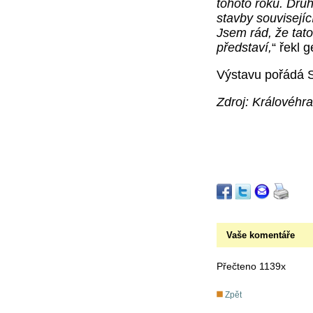
tohoto roku. Dru
stavby souvisejíc
Jsem rád, že tat
představí,
“ řekl 
Výstavu pořádá S
Zdroj: Královéhra
Vaše komentáře
Přečteno 1139x
Zpět