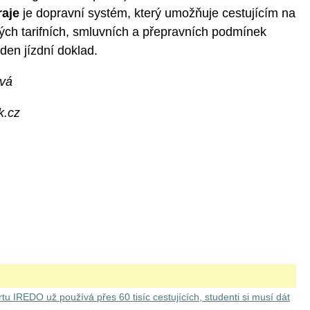
raje
je dopravní systém, který umožňuje cestujícím na
ých tarifních, smluvních a přepravních podmínek
eden jízdní doklad.
ová
k.cz
u IREDO už používá přes 60 tisíc cestujících, studenti si musí dát