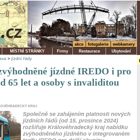
akce
fotogalerie
webkamery
MÍSTNÍ STRÁNKY
Firmy
Restaurace
Ubytování
ava
>
jízdní řády
zvýhodněné jízdné IREDO i pro
d 65 let a osoby s invaliditou
ě
RÁLOVÉHRADECKÝ KRAJ
Společně se zahájením platnosti nových
jízdních řádů (od 15. prosince 2024)
rozšiřuje Královéhradecký kraj nabídku
zvýhodněného jízdného v integrovaném