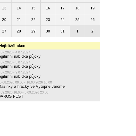
13
14
15
16
17
18
19
20
21
22
23
24
25
26
27
28
29
30
31
1
2
Nejbližší akce
.07.2026 - 4.07.2027
egitimní nabídka půjčky
.07.2026 - 5.07.2027
egitimní nabídka půjčky
.07.2026 - 9.07.2027
egitimní nabídka půjčky
5.08.2026 09:00 - 16.08.2026 16:00
ašinky a hračky ve Výtopně Jaroměř
.09.2026 16:00 - 5.09.2026 23:30
DAROS FEST