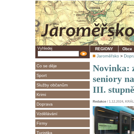
Vyhledej
REGIONY
Obce
Jaroměřsko
>
Dopr
Novinka: 
Co se děje
Sport
seniory na
Služby občanům
III. stupn
Krimi
Redakce
/ 1.12.2024, K
Doprava
Vzdělávání
Firmy
Turistika