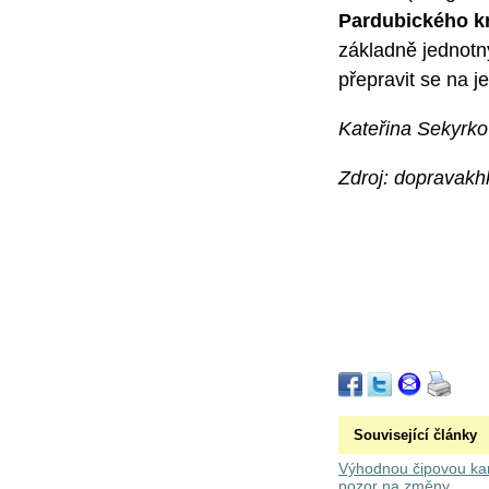
Pardubického k
základně jednotn
přepravit se na j
Kateřina Sekyrk
Zdroj: dopravakh
Související články
Výhodnou čipovou kart
pozor na změny