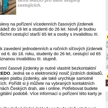
tarifu IREDO pro další skupiny
cestujících.
levy na pořízení vícedenních časových jízdenek
ládež do 18 let a studenti do 26 let. Nově je budou
ichni cestující starší 65 let a osoby s invaliditou III.
A
i
k zavedení jednodenních a ročních síťových jízdenek
 od 6. do 18. roku, studenty do 26 let, cestující od 65
V
znanou invaliditou III. stupně.
K
Z
enní časové jízdenky je nutné vlastnit bezkontaktní
IREDO
.
Jedná se o elektronický nosič jízdních dokladů,
ejen platbu jízdenky, ale také urychluje samotné
ích. Pořídit si ji můžete na vybraných kontaktních
nách Českých drah, ale i online. Potřebovat budete
digitální podobě. Více informací o pořízení této karty je