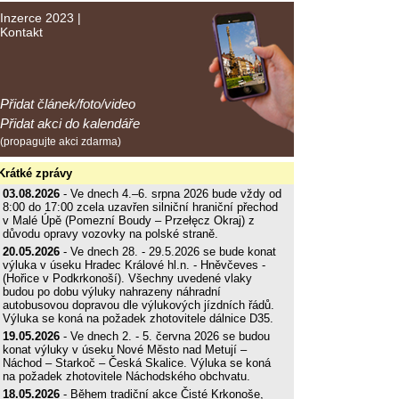
Inzerce 2023
|
Kontakt
Přidat článek/foto/video
Přidat akci do kalendáře
(propagujte akci zdarma)
Krátké zprávy
03.08.2026
- Ve dnech 4.–6. srpna 2026 bude vždy od
8:00 do 17:00 zcela uzavřen silniční hraniční přechod
v Malé Úpě (Pomezní Boudy – Przełęcz Okraj) z
důvodu opravy vozovky na polské straně.
20.05.2026
- Ve dnech 28. - 29.5.2026 se bude konat
výluka v úseku Hradec Králové hl.n. - Hněvčeves -
(Hořice v Podkrkonoší). Všechny uvedené vlaky
budou po dobu výluky nahrazeny náhradní
autobusovou dopravou dle výlukových jízdních řádů.
Výluka se koná na požadek zhotovitele dálnice D35.
19.05.2026
- Ve dnech 2. - 5. června 2026 se budou
konat výluky v úseku Nové Město nad Metují –
Náchod – Starkoč – Česká Skalice. Výluka se koná
na požadek zhotovitele Náchodského obchvatu.
18.05.2026
- Během tradiční akce Čisté Krkonoše,