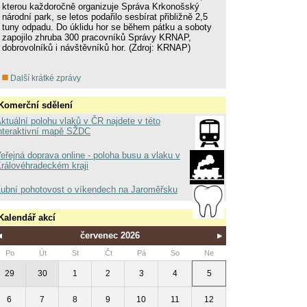
kterou každoročně organizuje Správa Krkonošský
národní park, se letos podařilo sesbírat přibližně 2,5
tuny odpadu. Do úklidu hor se během pátku a soboty
zapojilo zhruba 300 pracovníků Správy KRNAP,
dobrovolníků i návštěvníků hor. (Zdroj: KRNAP)
Další krátké zprávy
Komerční sdělení
ktuální polohu vlaků v ČR najdete v této
nteraktivní mapě SŽDC
eřejná doprava online - poloha busu a vlaku v
rálovéhradeckém kraji
ubní pohotovost o víkendech na Jaroměřsku
Kalendář akcí
červenec 2026
Po
Út
St
Čt
Pá
So
Ne
29
30
1
2
3
4
5
6
7
8
9
10
11
12