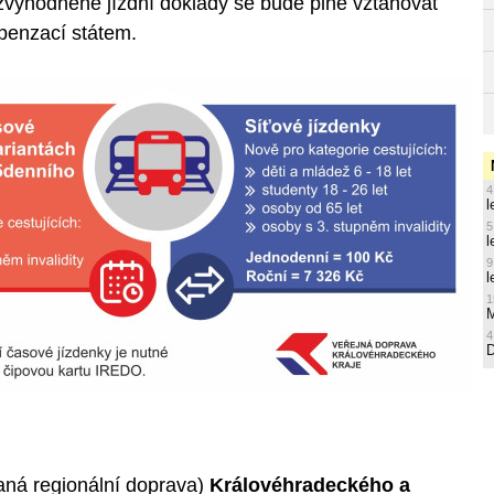
zvýhodněné jízdní doklady se bude plně vztahovat
penzací státem.
4
l
5
l
9
l
1
M
4
?
aná regionální doprava)
Královéhradeckého a