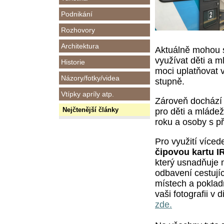
Podnikání
Rozhovory
Architektura
Aktuálně mohou s
využívat děti a m
Historie
moci uplatňovat vš
Názory/fotky/videa
stupně.
Vtípky apríly atp.
Zároveň dochází 
Nejčtenější články
pro děti a mládež
roku a osoby s při
Pro využití víced
čipovou kartu 
který usnadňuje n
odbavení cestujíc
místech a poklad
vaši fotografii v 
zde.