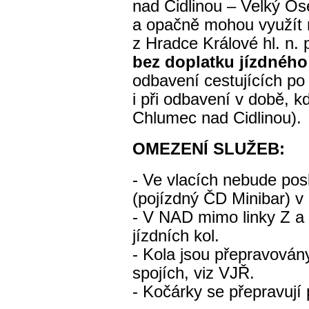
nad Cidlinou – Velký Os
a opačně mohou využít n
z Hradce Králové hl. n. 
bez doplatku jízdného
odbavení cestujících po
i při odbavení v době, k
Chlumec nad Cidlinou).
OMEZENÍ SLUŽEB:
- Ve vlacích nebude pos
(pojízdný ČD Minibar) v 
- V NAD mimo linky Z a 
jízdních kol.
- Kola jsou přepravová
spojích, viz VJŘ.
- Kočárky se přepravují