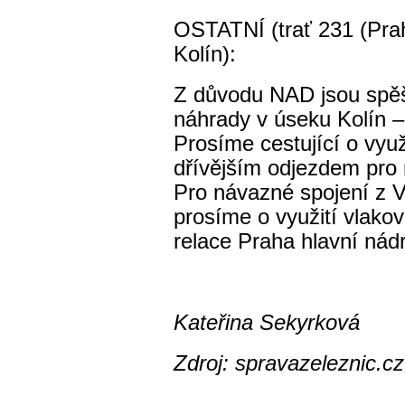
OSTATNÍ (trať 231 (Pra
Kolín):
Z důvodu NAD jsou spěš
náhrady v úseku Kolín 
Prosíme cestující o využ
dřívějším odjezdem pro r
Pro návazné spojení z 
prosíme o využití vlako
relace Praha hlavní nádr
Kateřina Sekyrková
Zdroj: spravazeleznic.cz