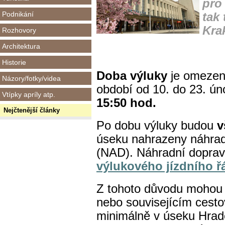
pro
Podnikání
tak
Kra
Rozhovory
Architektura
Historie
Doba výluky
je omezen
Názory/fotky/videa
období od 10. do 23. ún
Vtípky apríly atp.
15:50 hod.
Nejčtenější články
Po dobu výluky budou
v
úseku nahrazeny náhra
(NAD). Náhradní doprav
výlukového jízdního ř
Z tohoto důvodu mohou 
nebo souvisejícím cest
minimálně v úseku Hrade