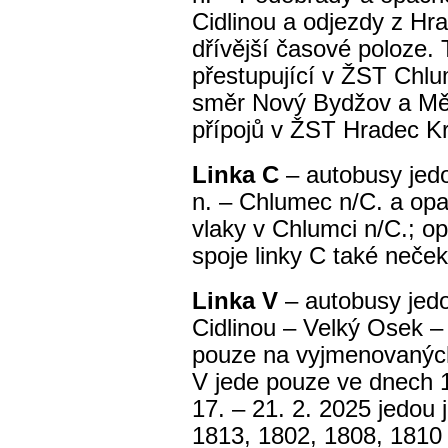
Cidlinou a odjezdy z Hra
dřívější časové poloze. T
přestupující v ŽST Chl
směr Nový Bydžov a Měst
přípojů v ŽST Hradec Krá
Linka C
– autobusy jedo
n. – Chlumec n/C. a opa
vlaky v Chlumci n/C.; o
spoje linky C také nečeka
Linka V
– autobusy jed
Cidlinou – Velký Osek – 
pouze na vyjmenovaných
V jede pouze ve dnech 1
17. – 21. 2. 2025 jedou 
1813, 1802, 1808, 1810