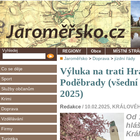
Vyhledej
REGIONY
Obce
MÍSTNÍ STR
Jaroměřsko
>
Doprava
>
jízdní řády
Výluka na trati Hr
Co se děje
Sport
Poděbrady (všední 
Služby občanům
2025)
Krimi
Redakce
/ 10.02.2025, KRÁLO
Doprava
Od 
Vzdělávání
hlá
Firmy
Krá
Turistika