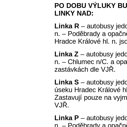
PO DOBU VÝLUKY B
LINKY NAD:
Linka R
– autobusy jedo
n. – Poděbrady a opačně
Hradce Králové hl. n. js
Linka Z
– autobusy jedo
n. – Chlumec n/C. a opa
zastávkách dle VJŘ.
Linka S
– autobusy jedo
úseku Hradec Králové hl
Zastavují pouze na vyj
VJŘ.
Linka P
– autobusy jedo
n. – Poděbrady a opačně