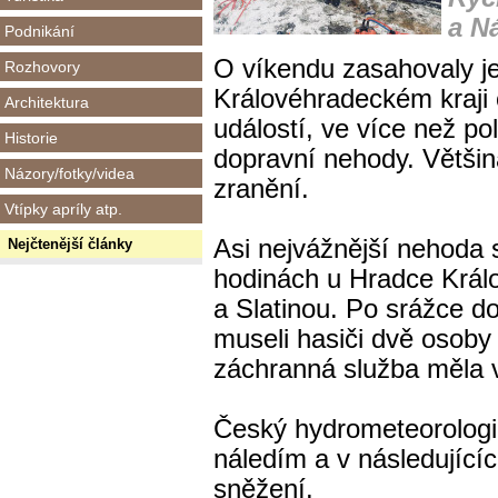
a N
Podnikání
O víkendu zasahovaly j
Rozhovory
Královéhradeckém kraji 
Architektura
událostí, ve více než po
Historie
dopravní nehody. Většina
Názory/fotky/videa
zranění.
Vtípky apríly atp.
Asi nejvážnější nehoda 
Nejčtenější články
hodinách u Hradce Králov
a Slatinou. Po srážce 
museli hasiči dvě osoby 
záchranná služba měla v
Český hydrometeorologi
náledím a v následující
sněžení.