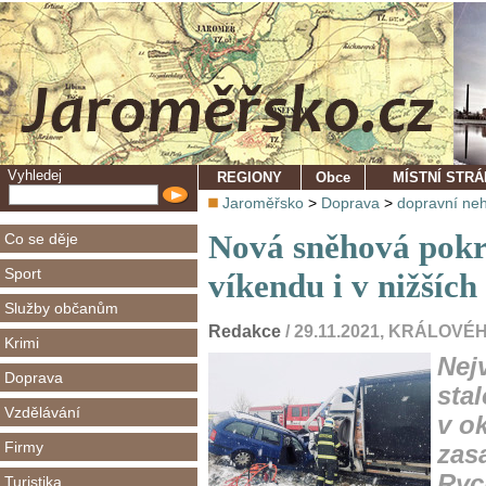
Vyhledej
REGIONY
Obce
MÍSTNÍ STR
Jaroměřsko
>
Doprava
>
dopravní ne
Nová sněhová pokrý
Co se děje
Sport
víkendu i v nižšíc
Služby občanům
Redakce
/ 29.11.2021, KRÁLO
Krimi
Nej
Doprava
sta
Vzdělávání
v o
Firmy
zas
Ryc
Turistika