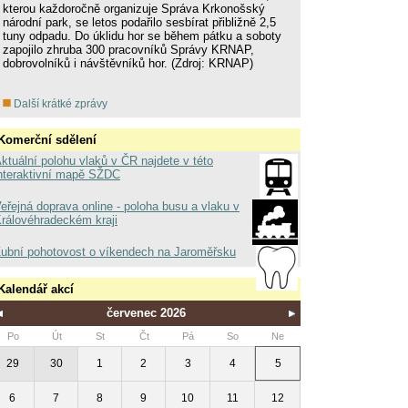
kterou každoročně organizuje Správa Krkonošský
národní park, se letos podařilo sesbírat přibližně 2,5
tuny odpadu. Do úklidu hor se během pátku a soboty
zapojilo zhruba 300 pracovníků Správy KRNAP,
dobrovolníků i návštěvníků hor. (Zdroj: KRNAP)
Další krátké zprávy
Komerční sdělení
ktuální polohu vlaků v ČR najdete v této
nteraktivní mapě SŽDC
eřejná doprava online - poloha busu a vlaku v
rálovéhradeckém kraji
ubní pohotovost o víkendech na Jaroměřsku
Kalendář akcí
červenec 2026
Po
Út
St
Čt
Pá
So
Ne
29
30
1
2
3
4
5
6
7
8
9
10
11
12