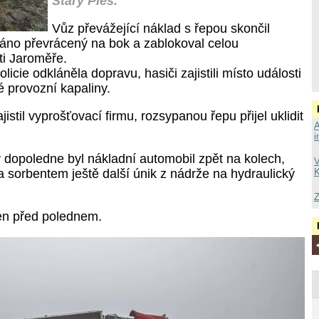
Starý Ples.
Vůz převážející náklad s řepou skončil
áno převrácený na bok a zablokoval celou
ti Jaroměře.
licie odkláněla dopravu, hasiči zajistili místo události
lé provozní kapaliny.
ajistil vyprošťovací firmu, rozsypanou řepu přijel uklidit
A
i
 dopoledne byl nákladní automobil zpět na kolech,
V
 sorbentem ještě další únik z nádrže na hydraulický
K
Z
en před polednem.