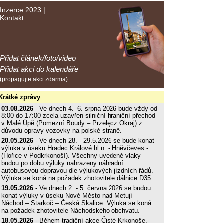
Inzerce 2023
|
Kontakt
Přidat článek/foto/video
Přidat akci do kalendáře
(propagujte akci zdarma)
Krátké zprávy
03.08.2026
- Ve dnech 4.–6. srpna 2026 bude vždy od
8:00 do 17:00 zcela uzavřen silniční hraniční přechod
v Malé Úpě (Pomezní Boudy – Przełęcz Okraj) z
důvodu opravy vozovky na polské straně.
20.05.2026
- Ve dnech 28. - 29.5.2026 se bude konat
výluka v úseku Hradec Králové hl.n. - Hněvčeves -
(Hořice v Podkrkonoší). Všechny uvedené vlaky
budou po dobu výluky nahrazeny náhradní
autobusovou dopravou dle výlukových jízdních řádů.
Výluka se koná na požadek zhotovitele dálnice D35.
19.05.2026
- Ve dnech 2. - 5. června 2026 se budou
konat výluky v úseku Nové Město nad Metují –
Náchod – Starkoč – Česká Skalice. Výluka se koná
na požadek zhotovitele Náchodského obchvatu.
18.05.2026
- Během tradiční akce Čisté Krkonoše,