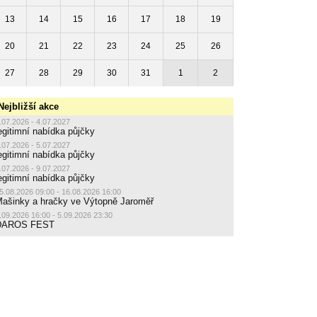
13
14
15
16
17
18
19
20
21
22
23
24
25
26
27
28
29
30
31
1
2
Nejbližší akce
.07.2026 - 4.07.2027
egitimní nabídka půjčky
.07.2026 - 5.07.2027
egitimní nabídka půjčky
.07.2026 - 9.07.2027
egitimní nabídka půjčky
5.08.2026 09:00 - 16.08.2026 16:00
ašinky a hračky ve Výtopně Jaroměř
.09.2026 16:00 - 5.09.2026 23:30
DAROS FEST