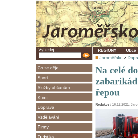
Vyhledej
REGIONY
Obce
Jaroměřsko
>
Dopr
Na celé do
Co se děje
Sport
zabarikád
Služby občanům
řepou
Krimi
Redakce
/ 16.12.2021, Jar
Doprava
Vzdělávání
Firmy
Turistika