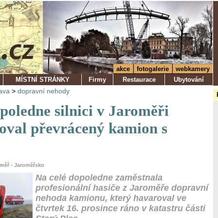
akce
fotogalerie
webkamery
MÍSTNÍ STRÁNKY
Firmy
Restaurace
Ubytování
ava
>
dopravní nehody
poledne silnici v Jaroměři
oval převrácený kamion s
oměř - Jaroměřsko
Na celé dopoledne zaměstnala
profesionální hasiče z Jaroměře dopravní
nehoda kamionu, který havaroval ve
čtvrtek 16. prosince ráno v katastru části