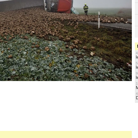
4
l
5
l
9
l
1
M
4