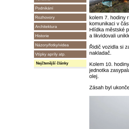
Podnikání
kolem
7.
hodiny
r
Rozhovory
komunikaci v čás
Architektura
Hlídka městské po
a likvidovali unik
Historie
Názory/fotky/videa
Řidič vozidla si z
nakladač.
Vtípky apríly atp.
Nejčtenější články
Kolem 10. hodiny
jednotka zasypala
olej.
Zásah byl ukonč