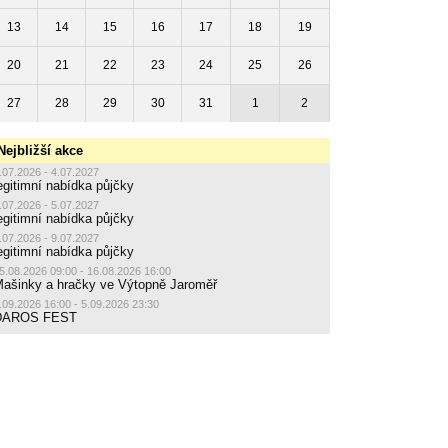
13
14
15
16
17
18
19
20
21
22
23
24
25
26
27
28
29
30
31
1
2
Nejbližší akce
.07.2026 - 4.07.2027
egitimní nabídka půjčky
.07.2026 - 5.07.2027
egitimní nabídka půjčky
.07.2026 - 9.07.2027
egitimní nabídka půjčky
5.08.2026 09:00 - 16.08.2026 16:00
ašinky a hračky ve Výtopně Jaroměř
.09.2026 16:00 - 5.09.2026 23:30
DAROS FEST