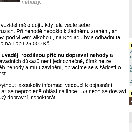
nehody.
vozidel mělo dojít, kdy jela vedle sebe
pruzích. Při nehodě nedošlo k žádnému zranění, ani
ebyl pod vlivem alkoholu, na Kodiaqu byla odhadnuta
 a na Fabii 25.000 Kč.
A
i uvádějí rozdílnou příčinu dopravní nehody
a
i
avadních důkazů není jednoznačné, čímž nelze
běh nehody a míru zavinění, obracíme se s žádostí o
V
K
ost.
Z
ytnout jakoukoliv informaci vedoucí k objasnění
 ať se neprodleně ohlásí na lince 158 nebo se dostaví
ký dopravní inspektorát.