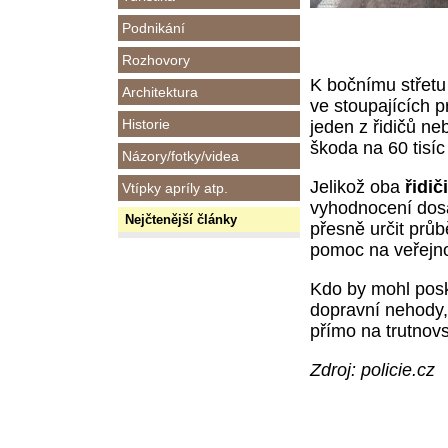
Podnikání
Rozhovory
K bočnímu střetu 
Architektura
ve stoupajících 
Historie
jeden z řidičů n
škoda na 60 tisíc
Názory/fotky/videa
Jelikož oba
řidič
Vtípky apríly atp.
vyhodnocení dos
Nejčtenější články
přesně určit prů
pomoc na veřejn
Kdo by mohl posk
dopravní nehody,
přímo na trutnovs
Zdroj: policie.cz