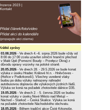
Inzerce 2023
|
Kontakt
Přidat článek/foto/video
Přidat akci do kalendáře
(propagujte akci zdarma)
Krátké zprávy
03.08.2026
- Ve dnech 4.–6. srpna 2026 bude vždy od
8:00 do 17:00 zcela uzavřen silniční hraniční přechod
v Malé Úpě (Pomezní Boudy – Przełęcz Okraj) z
důvodu opravy vozovky na polské straně.
20.05.2026
- Ve dnech 28. - 29.5.2026 se bude konat
výluka v úseku Hradec Králové hl.n. - Hněvčeves -
(Hořice v Podkrkonoší). Všechny uvedené vlaky
budou po dobu výluky nahrazeny náhradní
autobusovou dopravou dle výlukových jízdních řádů.
Výluka se koná na požadek zhotovitele dálnice D35.
19.05.2026
- Ve dnech 2. - 5. června 2026 se budou
konat výluky v úseku Nové Město nad Metují –
Náchod – Starkoč – Česká Skalice. Výluka se koná
na požadek zhotovitele Náchodského obchvatu.
18.05.2026
- Během tradiční akce Čisté Krkonoše,