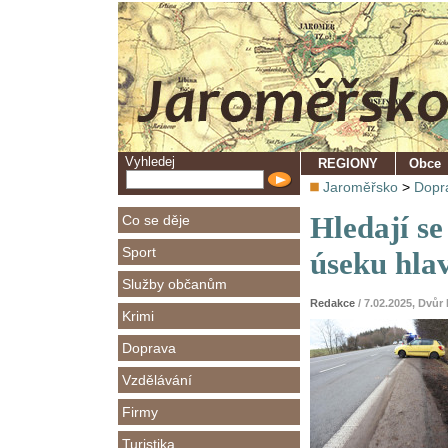
Vyhledej
REGIONY
Obce
Jaroměřsko
>
Dopr
Hledají s
Co se děje
Sport
úseku hlav
Služby občanům
Redakce
/ 7.02.2025, Dvů
Krimi
Doprava
Vzdělávání
Firmy
Turistika