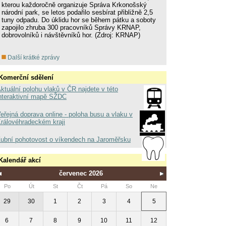
kterou každoročně organizuje Správa Krkonošský
národní park, se letos podařilo sesbírat přibližně 2,5
tuny odpadu. Do úklidu hor se během pátku a soboty
zapojilo zhruba 300 pracovníků Správy KRNAP,
dobrovolníků i návštěvníků hor. (Zdroj: KRNAP)
Další krátké zprávy
Komerční sdělení
ktuální polohu vlaků v ČR najdete v této
nteraktivní mapě SŽDC
eřejná doprava online - poloha busu a vlaku v
rálovéhradeckém kraji
ubní pohotovost o víkendech na Jaroměřsku
Kalendář akcí
červenec 2026
Po
Út
St
Čt
Pá
So
Ne
29
30
1
2
3
4
5
6
7
8
9
10
11
12