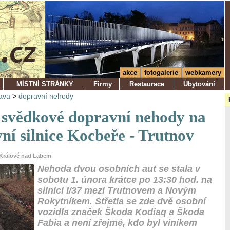
akce
fotogalerie
webkamery
MÍSTNÍ STRÁNKY
Firmy
Restaurace
Ubytování
ava
>
dopravní nehody
e svědkové dopravní nehody na
ní silnice Kocbeře - Trutnov
r Králové nad Labem
Nehoda dvou osobních aut se stala v
sobotu 1. února krátce po 13:30 hod. na
silnici I/37 mezi Trutnovem a Novým
Rokytníkem. Střetla se zde dvě osobní
vozidla značek Škoda Kodiaq a Škoda
Fabia a není zřejmé, kdo byl viníkem