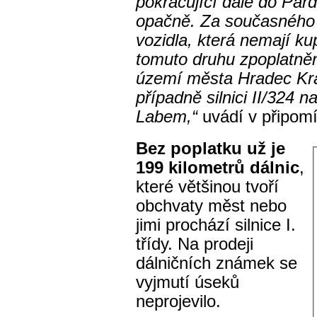
pokračující dále do Pardu
opačně. Za současného s
vozidla, která nemají k
tomuto druhu zpoplatnění
území města Hradec Králo
případně silnici II/324
Labem,“
uvádí v připomí
Bez poplatku už je
199 kilometrů dálnic
,
které většinou tvoří
obchvaty měst nebo
jimi prochází silnice I.
třídy. Na prodeji
dálničních známek se
vyjmutí úseků
neprojevilo.