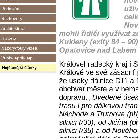
nov
užív
Podnikání
cel
Rozhovory
Nov
Architektura
mohli řidiči využívat 
Historie
Kukleny (exity 84 – 90
Názory/fotky/videa
Opatovice nad Labem (
Vtípky apríly atp.
Královehradecký kraj i 
Nejčtenější články
Králové ve své zásadní
že úseky dálnice D11 a D
obchvat města a v nemal
dopravu.
„Uvedené úseky
trasu i pro dálkovou tra
Náchoda a Trutnova (př
silnici I/33), od Jičína 
silnici I/35) a od Nového