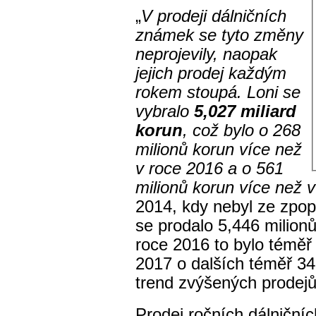
„
V prodeji dálničních
známek se tyto změny
neprojevily, naopak
jejich prodej každým
rokem stoupá. Loni se
vybralo
5,027 miliard
korun
, což bylo o 268
milionů korun více než
v roce 2016 a o 561
milionů korun více než 
2014, kdy nebyl ze zpop
se prodalo 5,446 milion
roce 2016 to bylo téměř 
2017 o dalších téměř 34
trend zvýšených prodejů
Prodej ročních dálniční