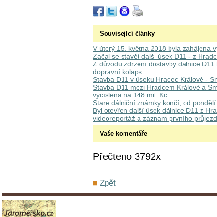
Související články
V úterý 15. května 2018 byla zahájena 
Začal se stavět další úsek D11 - z Hrad
Z důvodu zdržení dostavby dálnice D11 hr
dopravní kolaps.
Stavba D11 v úseku Hradec Králové - Sm
Stavba D11 mezi Hradcem Králové a Sm
vyčíslena na 148 mil. Kč.
Staré dálniční známky končí, od pondělí 
Byl otevřen další úsek dálnice D11 z Hr
videoreportáž a záznam prvního průjez
Vaše komentáře
Přečteno 3792x
Zpět