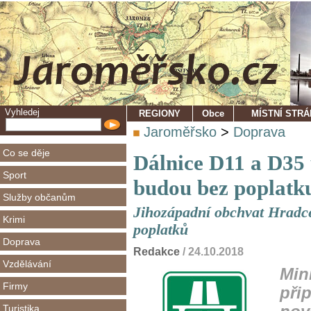
Vyhledej
REGIONY
Obce
MÍSTNÍ STR
Jaroměřsko
>
Doprava
Co se děje
Dálnice D11 a D35
Sport
budou bez poplatk
Služby občanům
Jihozápadní obchvat Hradce
Krimi
poplatků
Doprava
Redakce
/ 24.10.2018
Vzdělávání
Min
Firmy
při
Turistika