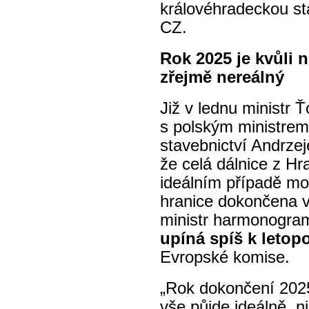
královéhradeckou st
CZ.
Rok 2025 je kvůli
zřejmě nereálný
Již v lednu ministr 
s polským ministrem 
stavebnictví Andrz
že celá dálnice z Hr
ideálním případě mo
hranice dokončena v
ministr harmonogram 
upíná spíš k letop
Evropské
komise
.
„Rok dokončení 2025
vše půjde ideálně, n