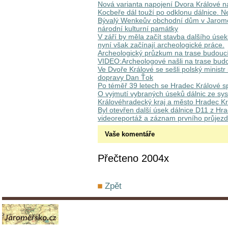
Nová varianta napojení Dvora Králové 
Kocbeře dál touží po odklonu dálnice. Ne
Bývalý Wenkeův obchodní dům v Jaromě
národní kulturní památky
V září by měla začít stavba dalšího úse
nyní však začínají archeologické práce.
Archeologický průzkum na trase budoucí
VIDEO:Archeologové našli na trase budou
Ve Dvoře Králové se sešli polský ministr
dopravy Dan Ťok
Po téměř 39 letech se Hradec Králové sp
O vyjmutí vybraných úseků dálnic ze sys
Královéhradecký kraj a město Hradec K
Byl otevřen další úsek dálnice D11 z Hr
videoreportáž a záznam prvního průjez
Vaše komentáře
Přečteno 2004x
Zpět