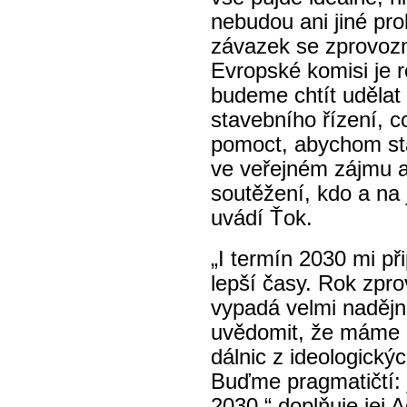
nebudou ani jiné pr
závazek se zprovoz
Evropské komisi je 
budeme chtít udělat
stavebního řízení, 
pomoct, abychom
st
ve veřejném zájmu a
soutěžení, kdo a na j
uvádí Ťok.
„I termín 2030 mi př
lepší časy. Rok zpr
vypadá velmi nadějn
uvědomit, že máme 
dálnic z ideologický
Buďme pragmatičtí: j
2030,“ doplňuje jej