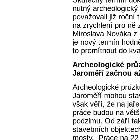
Skutečný termín do
nutný archeologický
považovali již roční 
na zrychlení pro ně
Miroslava Nováka z
je nový termín hodn
to promítnout do kv
Archeologické pr
Jaroměří začnou a
Archeologické průz
Jaroměří mohou stav
však věří, že na jař
práce budou na větš
podzimu. Od září ta
stavebních objektech
mosty. Práce na 22 