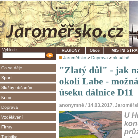
Vyhledej
REGIONY
Obce
MÍSTNÍ STR
Jaroměřsko
>
Doprava
>
aktuálně
"Zlatý důl" - jak 
Co se děje
Sport
okolí Labe - možná
Služby občanům
úseku dálnice D11
Krimi
anonymně / 14.03.2017, Jaroměřs
Doprava
U H
Vzdělávání
kon
Firmy
prů
Turistika