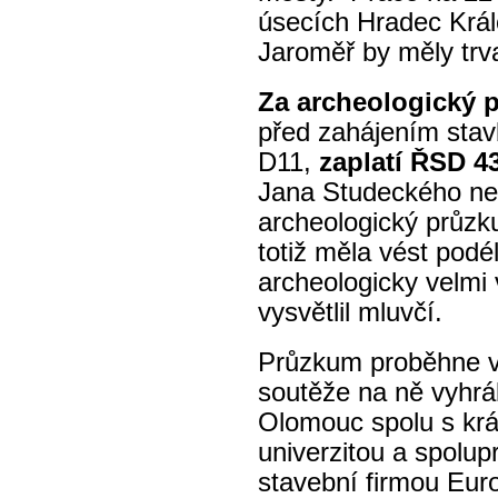
úsecích Hradec Králo
Jaroměř by měly trv
Za archeologický 
před zahájením stav
D11,
zaplatí ŘSD 4
Jana Studeckého n
archeologický průzk
totiž měla vést podé
archeologicky velmi
vysvětlil mluvčí.
Průzkum proběhne v 
soutěže na ně vyhrá
Olomouc spolu s kr
univerzitou a spolu
stavební firmou Euro