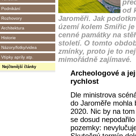
pře
Podnikání
od 
Jaroměři. Jak podotkn
Rozhovory
území kolem Smiřic je
Architektura
cenné památky na stěh
Historie
století. O tomto obdo
Názory/fotky/videa
zmínky, proto je to ne
Vtípky apríly atp.
mimořádně zajímavé.
Nejčtenější články
Archeologové a je
rychlost
Dle ministrova scéná
do Jaroměře mohla b
2020. Nic by na tom 
se dosud nepodařilo
pozemky: nevylučuje