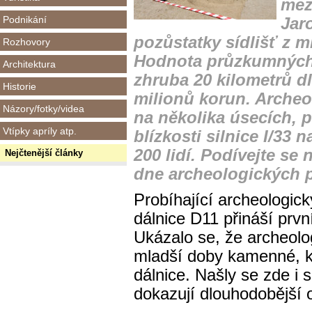
mez
Podnikání
Jaro
pozůstatky sídlišť z 
Rozhovory
Hodnota průzkumných 
Architektura
zhruba 20 kilometrů d
Historie
milionů korun. Arche
Názory/fotky/videa
na několika úsecích, 
Vtípky apríly atp.
blízkosti silnice I/33
200 lidí. Podívejte se
Nejčtenější články
dne archeologických 
Probíhající archeologic
dálnice D11 přináší prv
Ukázalo se, že archeolog
mladší doby kamenné, k
dálnice. Našly se zde i si
dokazují dlouhodobější 