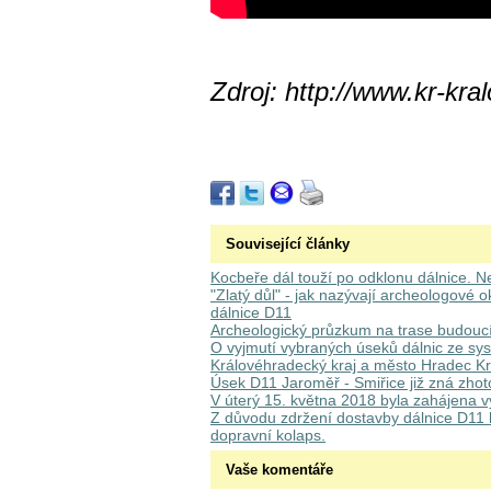
Zdroj: http://www.kr-kra
Související články
Kocbeře dál touží po odklonu dálnice. Ne
"Zlatý důl" - jak nazývají archeologové 
dálnice D11
Archeologický průzkum na trase budoucí
O vyjmutí vybraných úseků dálnic ze sys
Královéhradecký kraj a město Hradec K
Úsek D11 Jaroměř - Smiřice již zná zhot
V úterý 15. května 2018 byla zahájena 
Z důvodu zdržení dostavby dálnice D11 hr
dopravní kolaps.
Vaše komentáře