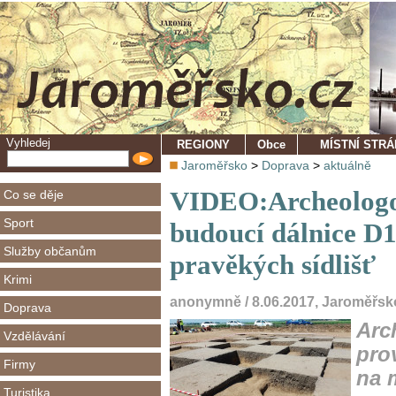
Vyhledej
REGIONY
Obce
MÍSTNÍ STR
Jaroměřsko
>
Doprava
>
aktuálně
VIDEO:Archeologov
Co se děje
Sport
budoucí dálnice D1
Služby občanům
pravěkých sídlišť
Krimi
anonymně / 8.06.2017, Jaroměřsk
Doprava
Arc
Vzdělávání
pro
Firmy
na 
Turistika