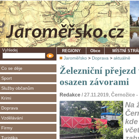
Vyhledej
REGIONY
Obce
MÍSTNÍ STR
Jaroměřsko
>
Doprava
>
aktuálně
Železniční přejezd 
Co se děje
Sport
osazen závorami
Služby občanům
Redakce
/ 27.11.2019, Černožice 
Krimi
Na 
Doprava
Čer
Vzdělávání
kde
Firmy
včet
zah
Turistika