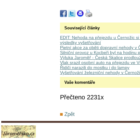
Související články
EDIT: Nehoda na přejezdu u Černožic si
výsledky vyšetřování
Pietní akce za oběti dopravní nehody v 
Silniční provoz u Kocbeři byl na hodinu 
Výluka Jaroměř - Česká Skalice prodlou
Vlak srazil osobní auto na přejezdu ve 
Řidiči narazili do mostku i do lampy
Vyšetřování železniční nehody v Černož
Vaše komentáře
Přečteno 2231x
Zpět