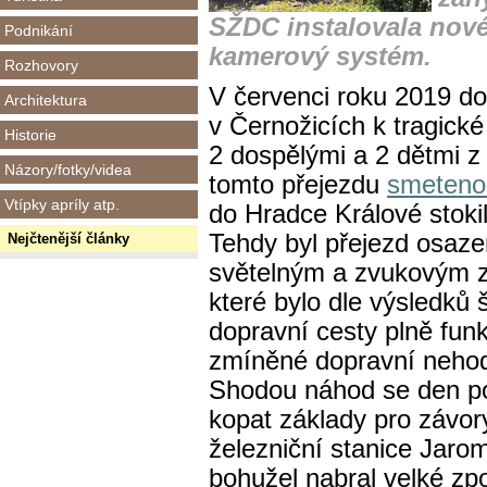
SŽDC instalovala nové
Podnikání
kamerový systém.
Rozhovory
V červenci roku 2019 do
Architektura
v Černožicích k tragick
Historie
2 dospělými a 2 dětmi z
Názory/fotky/videa
tomto přejezdu
smeteno
Vtípky apríly atp.
do Hradce Králové stoki
Tehdy byl přejezd osaz
Nejčtenější články
světelným a zvukovým 
které bylo dle výsledků 
dopravní cesty plně fun
zmíněné dopravní nehod
Shodou náhod se den po
kopat základy pro závor
železniční stanice Jarom
bohužel nabral velké zp