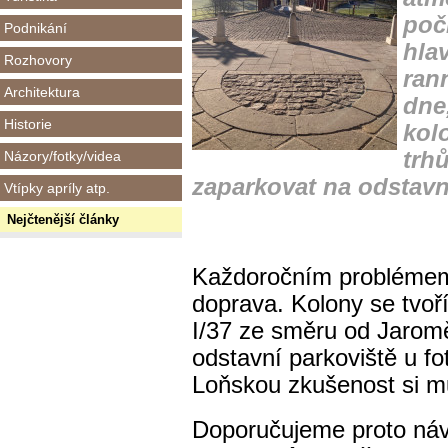
počí
Podnikání
hlav
Rozhovory
ran
Architektura
dne
Historie
kol
trhů
Názory/fotky/videa
zaparkovat na odstavn
Vtípky apríly atp.
Nejčtenější články
Každoročním problémem 
doprava. Kolony se tvoří
I/37 ze směru od Jarom
odstavní parkoviště u fo
Loňskou zkušenost si m
Doporučujeme proto ná