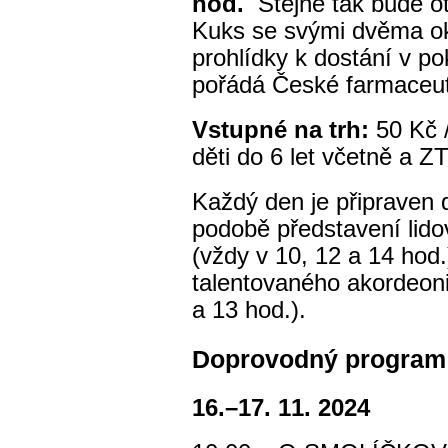
hod.
Stejně tak bude o
Kuks se svými dvěma ok
prohlídky k dostání v po
pořádá České farmaceu
Vstupné na trh:
50 Kč /
děti do 6 let včetně a Z
Každý den je připraven
podobě představení lidov
(vždy v 10, 12 a 14 hod
talentovaného akordeoni
a 13 hod.).
Doprovodný program
16.–17. 11. 2024