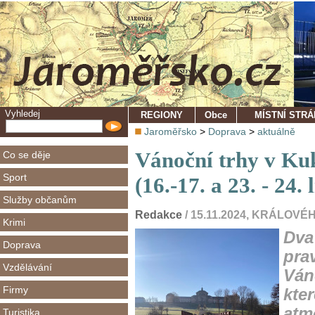
Vyhledej
REGIONY
Obce
MÍSTNÍ STR
Jaroměřsko
>
Doprava
>
aktuálně
Vánoční trhy v Kuk
Co se děje
Sport
(16.-17. a 23. - 24.
Služby občanům
Redakce
/ 15.11.2024, KRÁLO
Krimi
Dva
Doprava
pra
Vzdělávání
Ván
Firmy
kte
atm
Turistika