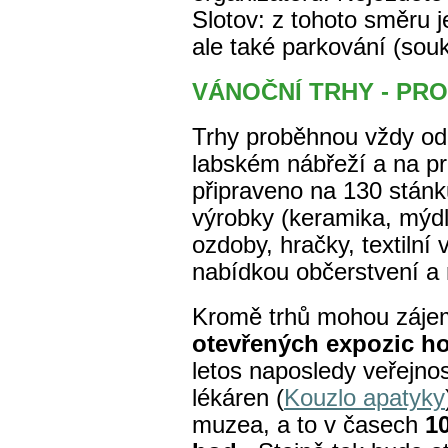
Slotov: z tohoto směru 
ale také parkování (so
VÁNOČNÍ TRHY - PR
Trhy proběhnou vždy od 
labském nábřeží a na pr
připraveno na 130 stánk
výrobky (keramika, mýdl
ozdoby, hračky, textilní
nabídkou občerstvení a 
Kromě trhů mohou zájem
otevřených expozic ho
letos naposledy
veřejnos
lékáren (
Kouzlo apatyky
muzea, a to v časech
10