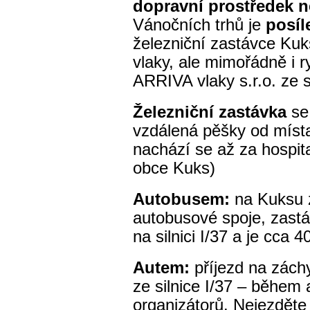
dopravní prostředek n
Vánočních trhů je
posí
železniční zastávce Kuk
vlaky, ale mimořádně i r
ARRIVA vlaky s.r.o. ze 
Železniční zastávka
se
vzdálená pěšky od místa
nachází se až za hospit
obce Kuks)
Autobusem:
na Kuksu z
autobusové spoje, zastá
na silnici I/37 a je cca 
Autem:
příjezd na zách
ze silnice I/37 – během 
organizátorů. Nejezděte