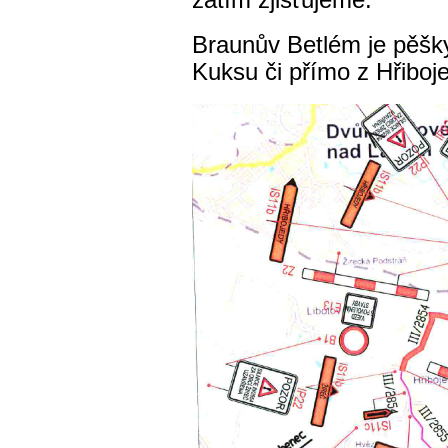
zatím zjišťujeme.
Braunův Betlém je pěšky
Kuksu či přímo z Hřiboj