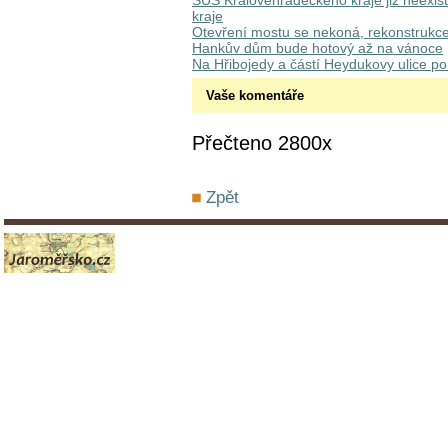
SÚS Královéhradeckého kraje již neexist
kraje
Otevření mostu se nekoná, rekonstrukc
Hankův dům bude hotový až na vánoce
Na Hřibojedy a částí Heydukovy ulice p
Vaše komentáře
Přečteno 2800x
Zpět