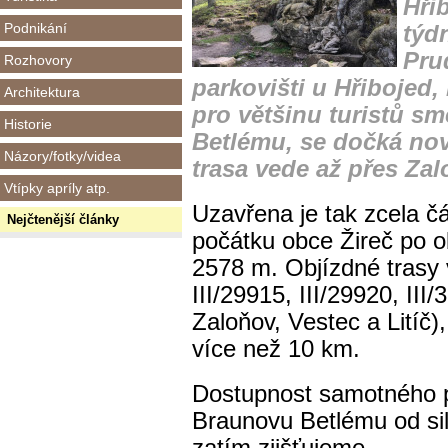
Hři
Podnikání
týd
Pru
Rozhovory
parkovišti u Hřibojed
Architektura
pro většinu turistů s
Historie
Betlému, se dočká no
Názory/fotky/videa
trasa vede až přes Za
Vtípky apríly atp.
Uzavřena je tak zcela čás
Nejčtenější články
počátku obce Žireč po o
2578 m. Objízdné trasy v
III/29915, III/29920, III/
Zaloňov, Vestec a Litíč)
více než 10 km.
Dostupnost samotného p
Braunovu Betlému od siln