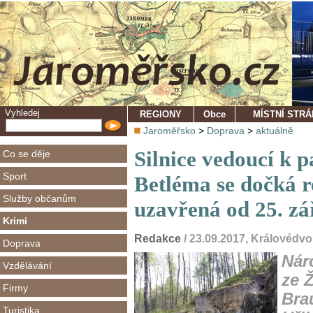
Vyhledej
REGIONY
Obce
MÍSTNÍ STR
Jaroměřsko
>
Doprava
>
aktuálně
Silnice vedoucí k 
Co se děje
Sport
Betléma se dočká 
Služby občanům
uzavřená od 25. zář
Krimi
Redakce
/ 23.09.2017, Královédv
Doprava
Nár
Vzdělávání
ze 
Firmy
Bra
Turistika