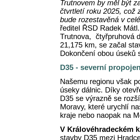
Trutnovem by měl být za
čtvrtletí roku 2025, co
bude rozestavěná v celé
ředitel ŘSD Radek Mátl.
Trutnova, čtyřpruhová d
21,175 km, se začal sta
Dokončení obou úseků 
D35 - severní propoje
Našemu regionu však po
úseky dálnic. Díky ote
D35 se výrazně se rozší
Moravy, které urychlí n
kraje nebo naopak na M
V Královéhradeckém kr
stavby D35 mezi Hradce