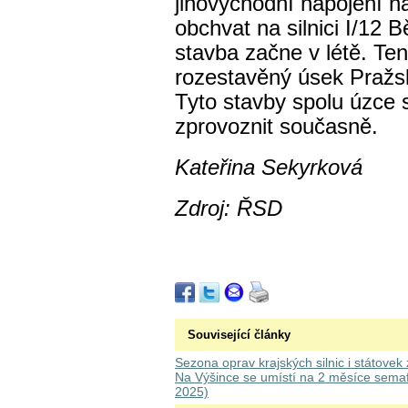
jihovýchodní napojení na
obchvat na silnici I/12 
stavba začne v létě. Te
rozestavěný úsek Pražs
Tyto stavby spolu úzce s
zprovoznit současně.
Kateřina Sekyrková
Zdroj: ŘSD
Související články
Sezona oprav krajských silnic i státovek
Na Výšince se umístí na 2 měsíce semaf
2025)