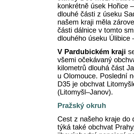
konkrétně úsek Hořice –
dlouhé části z úseku Sad
našem kraji měla zárove
části dálnice v tomto sm
dlouhého úseku Úlibice 
V Pardubickém kraji
s
všemi očekávaný obchva
kilometrů dlouhá část 
u Olomouce. Poslední n
D35 je obchvat Litomyšle
(Litomyšl–Janov).
Pražský okruh
Cest z našeho kraje do d
týká také obchvat Prahy