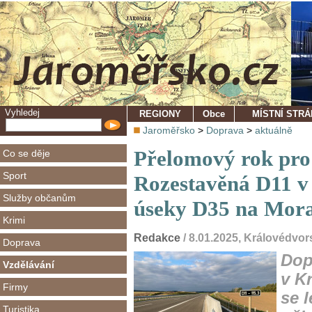
Vyhledej
REGIONY
Obce
MÍSTNÍ STR
Jaroměřsko
>
Doprava
>
aktuálně
Přelomový rok pro
Co se děje
Sport
Rozestavěná D11 v 
Služby občanům
úseky D35 na Mora
Krimi
Redakce
/ 8.01.2025, Královédvo
Doprava
Dop
Vzdělávání
v K
Firmy
se 
Turistika