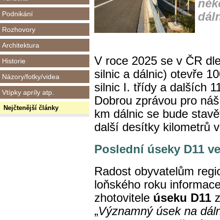
něk
Podnikání
dáln
Rozhovory
Architektura
V roce 2025 se v ČR dle
Historie
silnic a dálnic) otevře 1
Názory/fotky/videa
silnic I. třídy a dalších
Vtípky apríly atp.
Dobrou zprávou pro náš r
Nejčtenější články
km dálnic se bude stavě
další desítky kilometrů
Poslední úseky D11 v
Radost obyvatelům regi
loňského roku informace
zhotovitele
úseku D11
z
„
Významný úsek na dáln