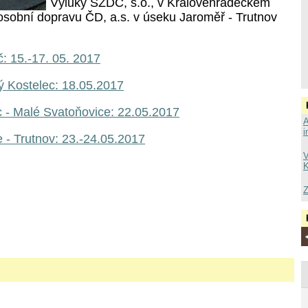
Výluky SŽDC, s.o., v Královéhradeckém
 osobní dopravu ČD, a.s. v úseku Jaroměř - Trutnov
: 15.-17. 05. 2017
ý Kostelec: 18.05.2017
 - Malé Svatoňovice: 22.05.2017
A
i
 - Trutnov: 23.-24.05.2017
V
K
Z