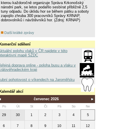
kterou každoročně organizuje Správa Krkonošský
národní park, se letos podařilo sesbírat přibližně 2,5
tuny odpadu. Do úklidu hor se během pátku a soboty
zapojilo zhruba 300 pracovníků Správy KRNAP,
dobrovolníků i návštěvníků hor. (Zdroj: KRNAP)
Další krátké zprávy
Komerční sdělení
ktuální polohu vlaků v ČR najdete v této
nteraktivní mapě SŽDC
eřejná doprava online - poloha busu a vlaku v
rálovéhradeckém kraji
ubní pohotovost o víkendech na Jaroměřsku
Kalendář akcí
červenec 2026
Po
Út
St
Čt
Pá
So
Ne
29
30
1
2
3
4
5
6
7
8
9
10
11
12