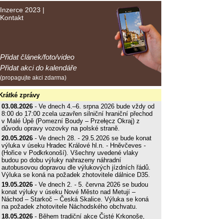
Inzerce 2023
|
Kontakt
Přidat článek/foto/video
Přidat akci do kalendáře
(propagujte akci zdarma)
Krátké zprávy
03.08.2026
- Ve dnech 4.–6. srpna 2026 bude vždy od
8:00 do 17:00 zcela uzavřen silniční hraniční přechod
v Malé Úpě (Pomezní Boudy – Przełęcz Okraj) z
důvodu opravy vozovky na polské straně.
20.05.2026
- Ve dnech 28. - 29.5.2026 se bude konat
výluka v úseku Hradec Králové hl.n. - Hněvčeves -
(Hořice v Podkrkonoší). Všechny uvedené vlaky
budou po dobu výluky nahrazeny náhradní
autobusovou dopravou dle výlukových jízdních řádů.
Výluka se koná na požadek zhotovitele dálnice D35.
19.05.2026
- Ve dnech 2. - 5. června 2026 se budou
konat výluky v úseku Nové Město nad Metují –
Náchod – Starkoč – Česká Skalice. Výluka se koná
na požadek zhotovitele Náchodského obchvatu.
18.05.2026
- Během tradiční akce Čisté Krkonoše,