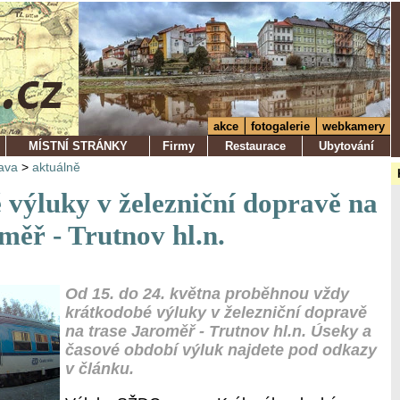
akce
fotogalerie
webkamery
MÍSTNÍ STRÁNKY
Firmy
Restaurace
Ubytování
ava
>
aktuálně
 výluky v železniční dopravě na
měř - Trutnov hl.n.
Od 15. do 24. května proběhnou vždy
krátkodobé výluky v železniční dopravě
na trase Jaroměř - Trutnov hl.n. Úseky a
časové období výluk najdete pod odkazy
v článku.