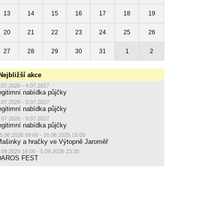
13
14
15
16
17
18
19
20
21
22
23
24
25
26
27
28
29
30
31
1
2
Nejbližší akce
.07.2026 - 4.07.2027
egitimní nabídka půjčky
.07.2026 - 5.07.2027
egitimní nabídka půjčky
.07.2026 - 9.07.2027
egitimní nabídka půjčky
5.08.2026 09:00 - 16.08.2026 16:00
ašinky a hračky ve Výtopně Jaroměř
.09.2026 16:00 - 5.09.2026 23:30
DAROS FEST