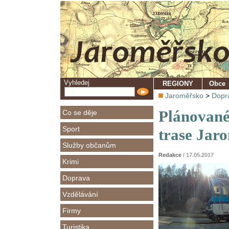
Vyhledej
REGIONY
Obce
Jaroměřsko
>
Dopr
Plánované
Co se děje
Sport
trase Jaro
Služby občanům
Redakce
/ 17.05.2017
Krimi
Doprava
Vzdělávání
Firmy
Turistika