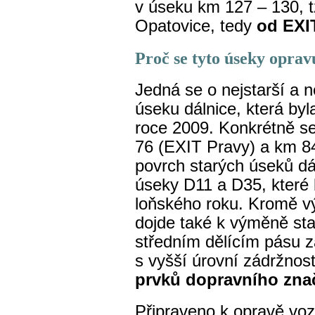
v úseku km 127 – 130, 
Opatovice, tedy
od EXI
Proč se tyto úseky oprav
Jedná se o nejstarší a 
úseku dálnice, která by
roce 2009. Konkrétně s
76 (EXIT Pravy) a km 8
povrch starých úseků dá
úseky D11 a D35, které 
loňského roku. Kromě 
dojde také k výměně sta
středním dělícím pásu 
s vyšší úrovní zádržnost
prvků dopravního zna
Připraveno k opravě vo