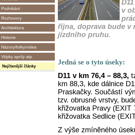
D11 
Podnikání
v o
prá
Rozhovory
října, doprava bude v
Architektura
jízdního pruhu.
Historie
Názory/fotky/videa
Vtípky apríly atp.
Jedná se o tyto úseky:
Nejčtenější články
D11 v km 76,4 – 88,3,
t
km 88,3, kde dálnice D11
Praskačky. Součástí vým
tzv. obrusné vrstvy, bu
křižovatka Pravy (EXIT
křižovatka Sedlice (EXI
Z výše zmíněného úsek