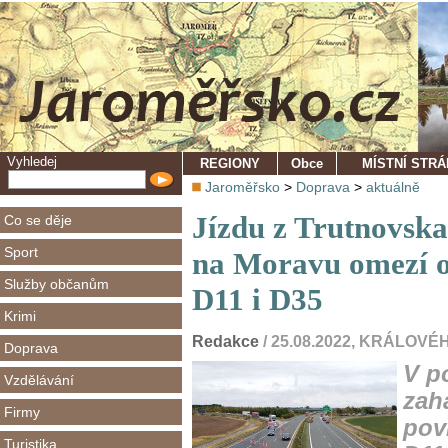
Vyhledej
REGIONY
Obce
MÍSTNÍ STR
Jaroměřsko
>
Doprava
>
aktuálně
Jízdu z Trutnovska
Co se děje
Sport
na Moravu omezí o
Služby občanům
D11 i D35
Krimi
Redakce
/ 25.08.2022, KRÁLO
Doprava
V p
Vzdělávání
zah
Firmy
pov
Turistika