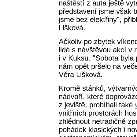
naštěstí z auta ještě vyt
představení jsme však bo
jsme bez elektřiny", přib
Lišková.
Ačkoliv po zbytek víkend
lidé s návštěvou akcí v r
i v Kuksu. "Sobota byla
nám opět pršelo na veče
Věra Lišková.
Kromě stánků, výtvarnýc
nádvoří, které doprováze
z jeviště, probíhali také
vnitřních prostorách hos
zhlédnout netradičně z
pohádek klasických i no