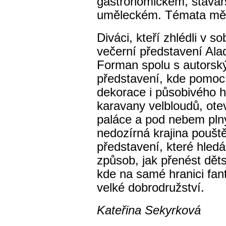
gastronomickém, stavař
uměleckém. Témata měla
Diváci, kteří zhlédli v s
večerní představení Alad
Forman spolu s autorsk
představení, kde pomocí 
dekorace i působivého h
karavany velbloudů, otev
paláce a pod nebem pln
nedozírná krajina poušt
představení, které hled
způsob, jak přenést děts
kde na samé hranici fan
velké dobrodružství.
Kateřina Sekyrková