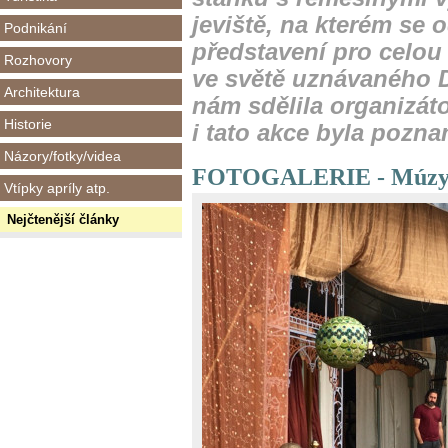
jeviště, na kterém se 
Podnikání
představení pro celou 
Rozhovory
ve světě uznávaného D
Architektura
nám sdělila organizát
Historie
i tato akce byla pozn
Názory/fotky/videa
FOTOGALERIE - Múzy
Vtípky apríly atp.
Nejčtenější články