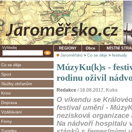
Vyhledej
REGIONY
Obce
MÍSTNÍ STR
Jaroměřsko
>
Co se děje
>
festivaly
MúzyKu(k)s - festi
Co se děje
Sport
rodinu oživil nádv
Služby občanům
Redakce
/ 16.08.2017, Kuks
Krimi
O víkendu se Králové
Doprava
festival umění - MúzyK
Vzdělávání
nezisková organizace
Firmy
Na nádvoří hospitalu v
stánků s řemeslnými 
Turistika