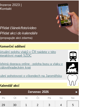
Inzerce 2023
|
Kontakt
Přidat článek/foto/video
Přidat akci do kalendáře
(propagujte akci zdarma)
Komerční sdělení
ktuální polohu vlaků v ČR najdete v této
nteraktivní mapě SŽDC
eřejná doprava online - poloha busu a vlaku v
rálovéhradeckém kraji
ubní pohotovost o víkendech na Jaroměřsku
Kalendář akcí
červenec 2026
Po
Út
St
Čt
Pá
So
Ne
29
30
1
2
3
4
5