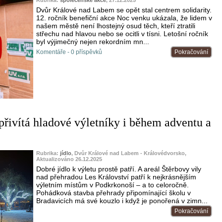
Rubrika:
společenské akce
, 27.12.2025
Dvůr Králové nad Labem se opět stal centrem solidarity.
12. ročník benefiční akce Noc venku ukázala, že lidem v
našem městě není lhostejný osud těch, kteří ztratili
střechu nad hlavou nebo se ocitli v tísni. Letošní ročník
byl výjimečný nejen rekordním mn...
Komentáře - 0 příspěvků
Pokračování
 přivítá hladové výletníky i během adventu a
Rubrika:
jídlo
, Dvůr Králové nad Labem - Královédvorsko,
Aktualizováno 26.12.2025
Dobré jídlo k výletu prostě patří. A areál Štěrbovy vily
nad přehradou Les Království patří k nejkrásnějším
výletním místům v Podkrkonoší – a to celoročně.
Pohádková stavba přehrady připomínající školu v
Bradavicích má své kouzlo i když je ponořená v zimn...
Pokračování