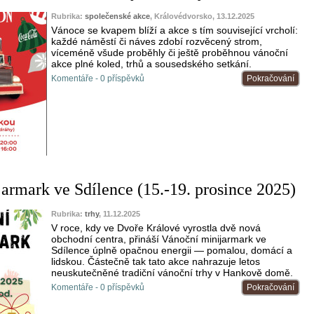
Rubrika:
společenské akce
, Královédvorsko, 13.12.2025
Vánoce se kvapem blíží a akce s tím související vrcholí:
každé náměstí či náves zdobí rozvěcený strom,
víceméně všude proběhly či ještě proběhnou vánoční
akce plné koled, trhů a sousedského setkání.
Komentáře - 0 příspěvků
Pokračování
armark ve Sdílence (15.-19. prosince 2025)
Rubrika:
trhy
, 11.12.2025
V roce, kdy ve Dvoře Králové vyrostla dvě nová
obchodní centra, přináší Vánoční minijarmark ve
Sdílence úplně opačnou energii — pomalou, domácí a
lidskou. Částečně tak tato akce nahrazuje letos
neuskutečněné tradiční vánoční trhy v Hankově domě.
Komentáře - 0 příspěvků
Pokračování