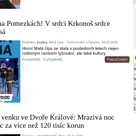
na Pomezkách! V srdci Krkonoš srdce
sá
Rubrika:
hudba
, Malá Úpa - Trutnovsko a Úpicko, 28.12.2025
Horní Malá Úpa se stala v posledních letech nejen
rodinným centrem lyžování, ale také kultury.
Komentáře - 0 příspěvků
Pokračování
4
l
5
l
9
l
1
M
4
 venku ve Dvoře Králové: Mrazivá noc
c za více než 120 tisíc korun