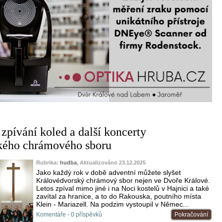
zpívání koled a další koncerty
kého chrámového sboru
Rubrika:
hudba
, Aktualizováno 23.12.2025
Jako každý rok v době adventní můžete slyšet
Královédvorský chrámový sbor nejen ve Dvoře Králové.
Letos zpíval mimo jiné i na Noci kostelů v Hajnici a také
zavítal za hranice, a to do Rakouska, poutního místa
Klein - Mariazell. Na podzim vystoupil v Němec...
Komentáře - 0 příspěvků
Pokračování