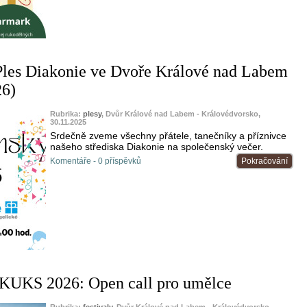
Ples Diakonie ve Dvoře Králové nad Labem
26)
Rubrika:
plesy
, Dvůr Králové nad Labem - Královédvorsko,
30.11.2025
Srdečně zveme všechny přátele, tanečníky a příznivce
našeho střediska Diakonie na společenský večer.
Komentáře - 0 příspěvků
Pokračování
KS 2026: Open call pro umělce
Rubrika:
festivaly
, Dvůr Králové nad Labem - Královédvorsko,