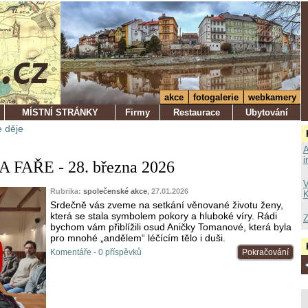
akce
fotogalerie
webkamery
MÍSTNÍ STRÁNKY
Firmy
Restaurace
Ubytování
 děje
A
i
FAŘE - 28. března 2026
V
Rubrika:
společenské akce
, 27.01.2026
K
Srdečně vás zveme na setkání věnované životu ženy,
která se stala symbolem pokory a hluboké víry. Rádi
Z
bychom vám přiblížili osud Aničky Tomanové, která byla
pro mnohé „andělem“ léčícím tělo i duši.
Komentáře - 0 příspěvků
Pokračování