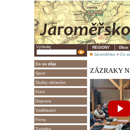
Vyhledej
REGIONY
Obce
Jaroměřsko
>
Co se
Co se děje
ZÁZRAKY NA 
Sport
Služby občanům
Krimi
Doprava
Vzdělávání
Firmy
Turistika