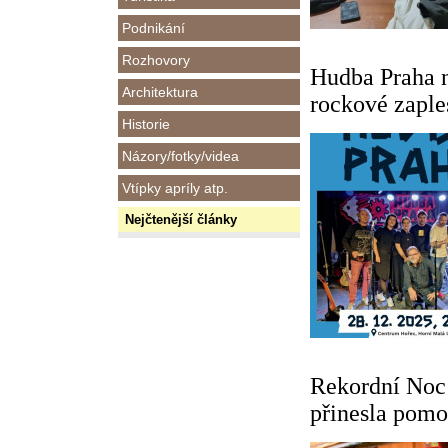
Podnikání
Rozhovory
Hudba Praha 
Architektura
rockové zaple
Historie
Názory/fotky/videa
Vtípky apríly atp.
Nejčtenější články
Rekordní Noc
přinesla pomo