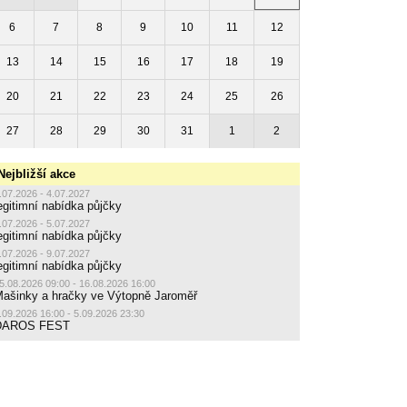
6
7
8
9
10
11
12
13
14
15
16
17
18
19
20
21
22
23
24
25
26
27
28
29
30
31
1
2
Nejbližší akce
.07.2026 - 4.07.2027
egitimní nabídka půjčky
.07.2026 - 5.07.2027
egitimní nabídka půjčky
.07.2026 - 9.07.2027
egitimní nabídka půjčky
5.08.2026 09:00 - 16.08.2026 16:00
ašinky a hračky ve Výtopně Jaroměř
.09.2026 16:00 - 5.09.2026 23:30
DAROS FEST