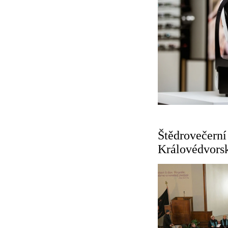
Štědrovečerní 
Královédvors