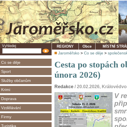
Vyhledej
REGIONY
Obce
MÍSTNÍ STR
Jaroměřsko
>
Co se děje
>
společens
Cesta po stopách o
Co se děje
Sport
února 2026)
Služby občanům
Redakce
/ 20.02.2026, Královédv
Krimi
V r
Doprava
při
Vzdělávání
smr
Firmy
spo
před
Turistika