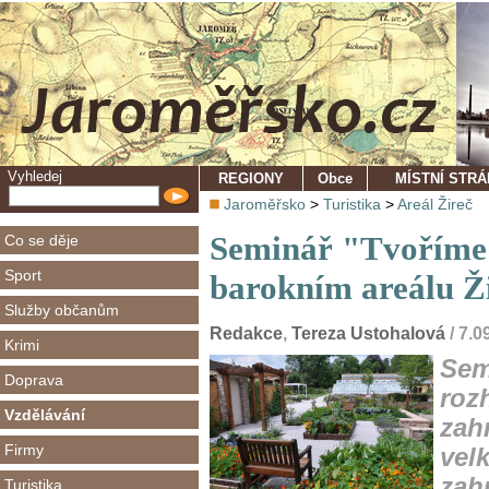
Vyhledej
REGIONY
Obce
MÍSTNÍ STR
Jaroměřsko
>
Turistika
>
Areál Žireč
Seminář "Tvoříme s
Co se děje
Sport
barokním areálu Ži
Služby občanům
Redakce
,
Tereza Ustohalová
/ 7.0
Krimi
Sem
Doprava
roz
Vzdělávání
zah
Firmy
vel
zah
Turistika