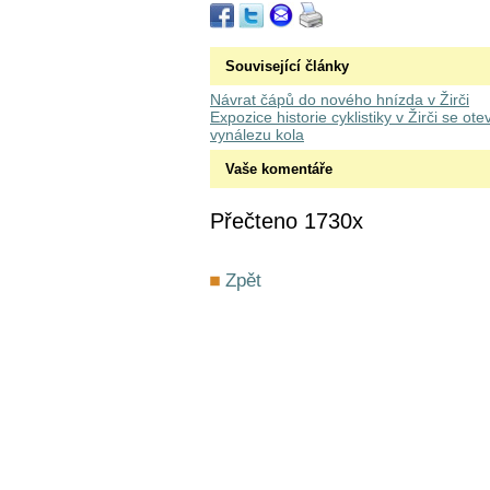
Související články
Návrat čápů do nového hnízda v Žirči
Expozice historie cyklistiky v Žirči se o
vynálezu kola
Vaše komentáře
Přečteno 1730x
Zpět