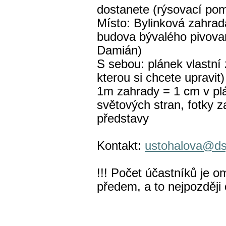
dostanete (rýsovací po
Místo: Bylinková zahrad
budova bývalého pivovar
Damián)
S sebou: plánek vlastní
kterou si chcete upravit)
1m zahrady = 1 cm v pl
světových stran, fotky 
představy
Kontakt:
ustohalova@dsj
!!! Počet účastníků je o
předem, a to nejpozději