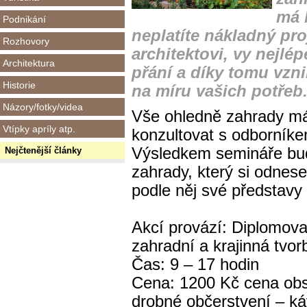
má 
Podnikání
neplatíte nákladný pr
Rozhovory
architektovi, vy nejlé
Architektura
přání a díky tomu vznik
Historie
na míru vašich potřeb
Názory/fotky/videa
Vše ohledně zahrady má
Vtípky apríly atp.
konzultovat s odborníke
Výsledkem semináře bud
Nejčtenější články
zahrady, který si odnes
podle něj své představy 
Akcí provází: Diplomova
zahradní a krajinná tvo
Čas: 9 – 17 hodin
Cena: 1200 Kč cena obsa
drobné občerstvení – ká