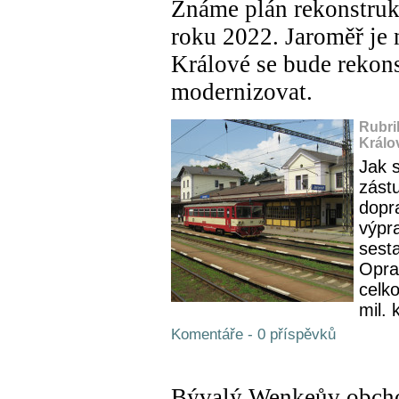
Známe plán rekonstrukc
roku 2022. Jaroměř je
Králové se bude rekons
modernizovat.
Rubri
Králo
Jak s
zást
dopra
výpr
sest
Opra
celk
mil. 
Komentáře - 0 příspěvků
Bývalý Wenkeův obcho