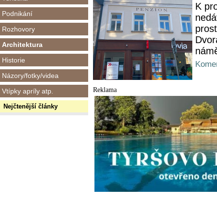
K pr
Podnikání
nedá
pros
Rozhovory
Dvor
Architektura
námě
Historie
Komen
Názory/fotky/videa
Reklama
Vtípky apríly atp.
Nejčtenější články