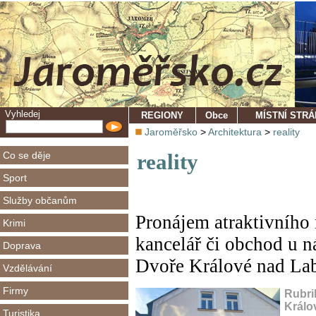
Vyhledej
REGIONY
Obce
MÍSTNÍ STR
Jaroměřsko
>
Architektura
>
reality
Co se děje
reality
Sport
Služby občanům
Pronájem atraktivního
Krimi
kancelář či obchod u n
Doprava
Dvoře Králové nad L
Vzdělávání
Firmy
Rubri
Králo
Turistika