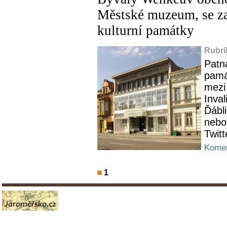
Městské muzeum, se za
kulturní památky
Rubri
Patn
pamá
mezi
Inval
Ďábl
nebo
Twitt
Komen
1