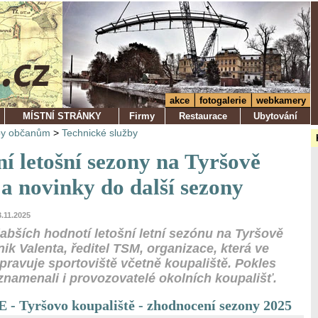
akce
fotogalerie
webkamery
MÍSTNÍ STRÁNKY
Firmy
Restaurace
Ubytování
by občanům
>
Technické služby
í letošní sezony na Tyršově
 a novinky do další sezony
3.11.2025
labších hodnotí letošní letní sezónu na Tyršově
ik Valenta, ředitel TSM, organizace, která ve
pravuje sportoviště včetně koupaliště. Pokles
znamenali i provozovatelé okolních koupališť.
Tyršovo koupaliště - zhodnocení sezony 2025