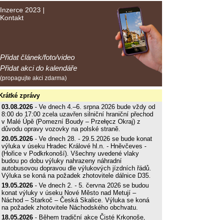
Inzerce 2023
|
Kontakt
Přidat článek/foto/video
Přidat akci do kalendáře
(propagujte akci zdarma)
Krátké zprávy
03.08.2026
- Ve dnech 4.–6. srpna 2026 bude vždy od
8:00 do 17:00 zcela uzavřen silniční hraniční přechod
v Malé Úpě (Pomezní Boudy – Przełęcz Okraj) z
důvodu opravy vozovky na polské straně.
20.05.2026
- Ve dnech 28. - 29.5.2026 se bude konat
výluka v úseku Hradec Králové hl.n. - Hněvčeves -
(Hořice v Podkrkonoší). Všechny uvedené vlaky
budou po dobu výluky nahrazeny náhradní
autobusovou dopravou dle výlukových jízdních řádů.
Výluka se koná na požadek zhotovitele dálnice D35.
19.05.2026
- Ve dnech 2. - 5. června 2026 se budou
konat výluky v úseku Nové Město nad Metují –
Náchod – Starkoč – Česká Skalice. Výluka se koná
na požadek zhotovitele Náchodského obchvatu.
18.05.2026
- Během tradiční akce Čisté Krkonoše,