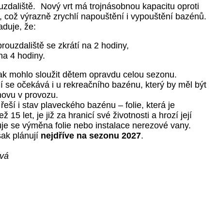
uzdaliště. Nový vrt má trojnásobnou kapacitu oproti
, což výrazně zrychlí napouštění i vypouštění bazénů.
duje, že:
rouzdaliště se zkrátí na 2 hodiny,
na 4 hodiny.
tak mohlo sloužit dětem opravdu celou sezonu.
 se očekává i u rekreačního bazénu, který by měl být
novu v provozu.
eší i stav plaveckého bazénu – folie, která je
 15 let, je již za hranicí své životnosti a hrozí její
je se výměna folie nebo instalace nerezové vany.
šak plánují
nejdříve na sezonu 2027
.
ová