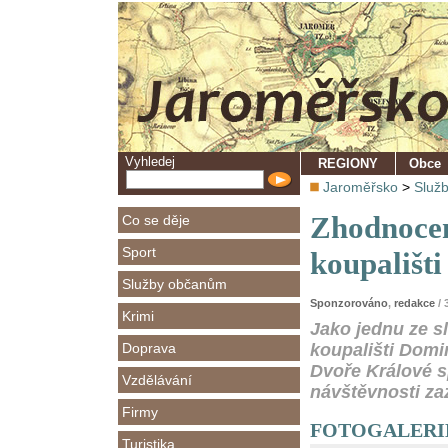
Vyhledej
REGIONY
Obce
Jaroměřsko
>
Služ
Zhodnocen
Co se děje
Sport
koupališti
Služby občanům
Sponzorováno
,
redakce
/ 
Krimi
Jako jednu ze s
Doprava
koupališti Domin
Dvoře Králové s
Vzdělávání
návštěvnosti za
Firmy
FOTOGALERIE - 
Turistika