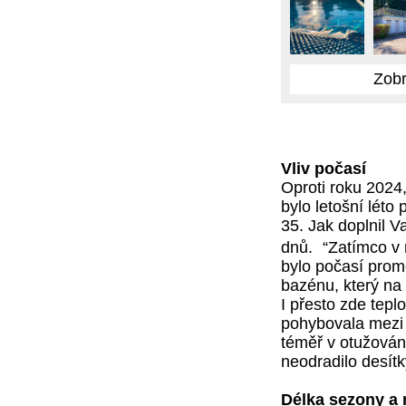
Zobr
Vliv počasí
Oproti roku 2024
bylo letošní lét
35. Jak doplnil Va
dnů. “Zatímco v r
bylo počasí promě
bazénu, který na 
I přesto zde tepl
pohybovala mezi 
téměř v otužování
neodradilo desítk
Délka sezony a 