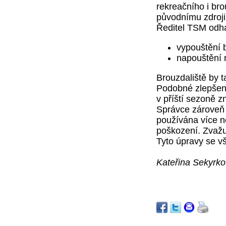
rekreačního i bro
původnímu zdroji
Ředitel TSM odha
vypouštění b
napouštění 
Brouzdaliště by 
Podobné zlepšení
v příští sezoně z
Správce zároveň ř
používána více než
poškození. Zvažu
Tyto úpravy se v
Kateřina Sekyrk