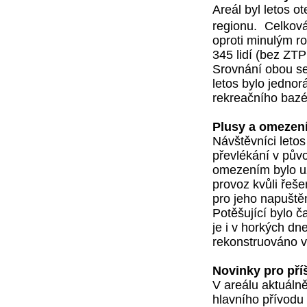
Areál byl letos o
regionu. Celková
oproti minulým r
345 lidí (bez ZTP 
Srovnání obou s
letos bylo jedno
rekreačního bazé
Plusy a omezení
Návštěvníci letos
převlékání v pův
omezením bylo uz
provoz kvůli řeš
pro jeho napuštěn
Potěšující bylo č
je i v horkých dn
rekonstruováno v
Novinky pro příš
V areálu aktuáln
hlavního přívodu