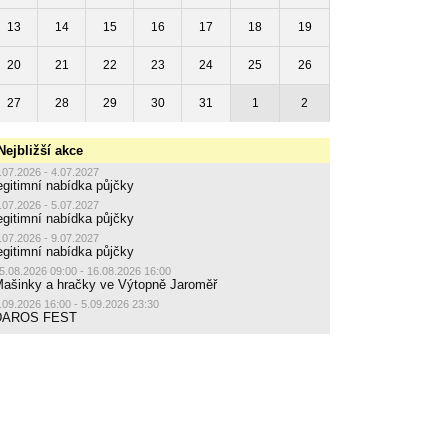
13
14
15
16
17
18
19
20
21
22
23
24
25
26
27
28
29
30
31
1
2
Nejbližší akce
.07.2026 - 4.07.2027
egitimní nabídka půjčky
.07.2026 - 5.07.2027
egitimní nabídka půjčky
.07.2026 - 9.07.2027
egitimní nabídka půjčky
5.08.2026 09:00 - 16.08.2026 16:00
ašinky a hračky ve Výtopně Jaroměř
.09.2026 16:00 - 5.09.2026 23:30
DAROS FEST