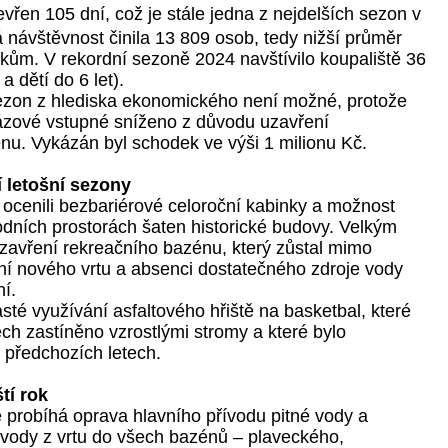
tevřen 105 dní, což je stále jedna z nejdelších sezon v
 návštěvnost činila 13 809 osob, tedy nižší průměr
okům. V rekordní sezoně 2024 navštívilo koupaliště 36
a dětí do 6 let).
ezon z hlediska ekonomického není možné, protože
rázové vstupné sníženo z důvodu uzavření
nu. Vykázán byl schodek ve výši 1 milionu Kč.
 letošní sezony
 ocenili bezbariérové celoroční kabinky a možnost
odních prostorách šaten historické budovy. Velkým
avření rekreačního bazénu, který zůstal mimo
ení nového vrtu a absenci dostatečného zdroje vody
í.
asté využívání asfaltového hřiště na basketbal, které
ech zastíněno vzrostlými stromy a které bylo
 předchozích letech.
tí rok
ě probíhá oprava hlavního přívodu pitné vody a
 vody z vrtu do všech bazénů – plaveckého,