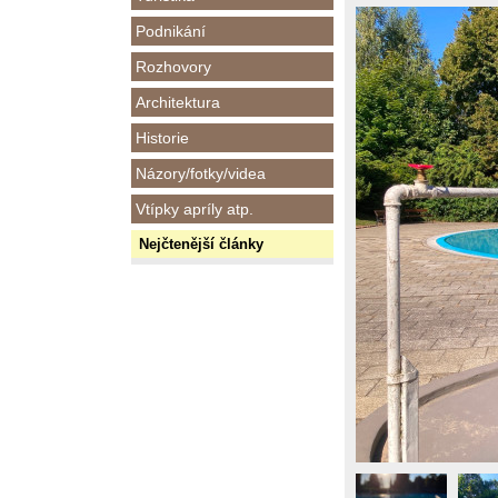
Podnikání
Rozhovory
Architektura
Historie
Názory/fotky/videa
Vtípky apríly atp.
Nejčtenější články