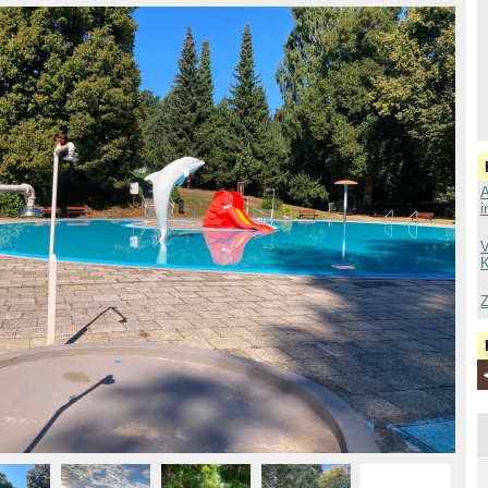
A
i
V
K
Z