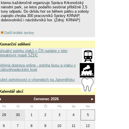
kterou každoročně organizuje Správa Krkonošský
národní park, se letos podařilo sesbírat přibližně 2,5
tuny odpadu. Do úklidu hor se během pátku a soboty
zapojilo zhruba 300 pracovníků Správy KRNAP,
dobrovolníků i návštěvníků hor. (Zdroj: KRNAP)
Další krátké zprávy
Komerční sdělení
ktuální polohu vlaků v ČR najdete v této
nteraktivní mapě SŽDC
eřejná doprava online - poloha busu a vlaku v
rálovéhradeckém kraji
ubní pohotovost o víkendech na Jaroměřsku
Kalendář akcí
červenec 2026
Po
Út
St
Čt
Pá
So
Ne
29
30
1
2
3
4
5
6
7
8
9
10
11
12