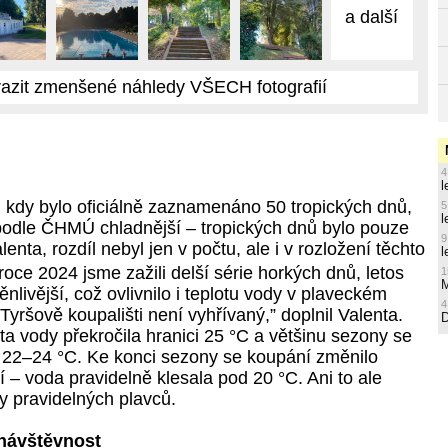
a další
azit zmenšené náhledy VŠECH fotografií
4
l
, kdy bylo oficiálně zaznamenáno 50 tropických dnů,
5
l
o podle ČHMÚ chladnější – tropických dnů bylo pouze
9
lenta, rozdíl nebyl jen v počtu, ale i v rozložení těchto
l
oce 2024 jsme zažili delší série horkých dnů, letos
1
M
nlivější, což ovlivnilo i teplotu vody v plaveckém
4
Tyršově koupališti není vyhřívaný,” doplnil Valenta.
ota vody překročila hranici 25 °C a většinu sezony se
22–24 °C. Ke konci sezony se koupání změnilo
 – voda pravidelně klesala pod 20 °C. Ani to ale
y pravidelných plavců.
návštěvnost