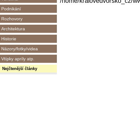
/home/kralovedvorsko_cz/www/
Podnikání
Rozhovory
Architektura
Historie
Názory/fotky/videa
Vtípky apríly atp.
Nejčtenější články