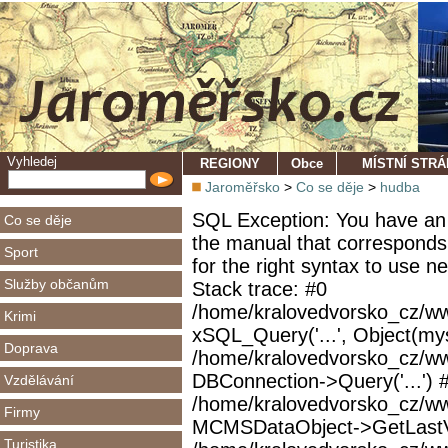
Vyhledej
REGIONY
Obce
MÍSTNÍ STR
Jaroměřsko
>
Co se děje
>
hudba
SQL Exception: You have an 
Co se děje
the manual that corresponds
Sport
for the right syntax to use 
Služby občanům
Stack trace: #0
/home/kralovedvorsko_cz/ww
Krimi
xSQL_Query('...', Object(mys
Doprava
/home/kralovedvorsko_cz/w
DBConnection->Query('...') 
Vzdělávání
/home/kralovedvorsko_cz/ww
Firmy
MCMSDataObject->GetLastVi
Turistika