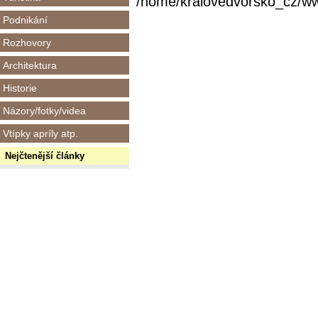
/home/kralovedvorsko_cz/www/
Podnikání
Rozhovory
Architektura
Historie
Názory/fotky/videa
Vtípky apríly atp.
Nejčtenější články