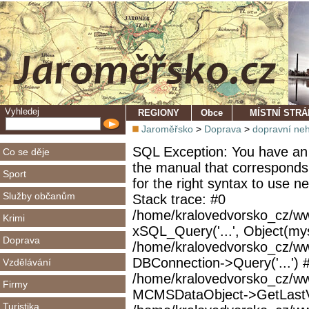
Vyhledej
REGIONY
Obce
MÍSTNÍ STR
Jaroměřsko
>
Doprava
>
dopravní ne
SQL Exception: You have an 
Co se děje
the manual that corresponds
Sport
for the right syntax to use 
Služby občanům
Stack trace: #0
/home/kralovedvorsko_cz/ww
Krimi
xSQL_Query('...', Object(mys
Doprava
/home/kralovedvorsko_cz/w
DBConnection->Query('...') 
Vzdělávání
/home/kralovedvorsko_cz/ww
Firmy
MCMSDataObject->GetLastVi
Turistika